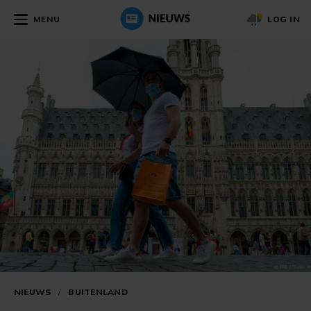
MENU
LOG IN
NIEUWS
/
BUITENLAND