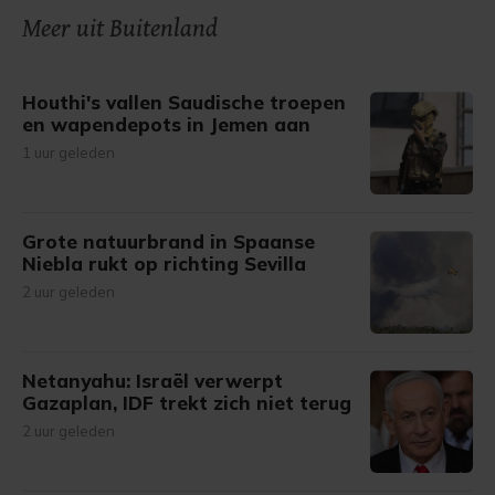
onze cookiepagina kun je ons cookiebeleid bekijken en je
Meer uit Buitenland
gemaakte keuze altijd wijzigen of intrekken.
Houthi's vallen Saudische troepen
en wapendepots in Jemen aan
1 uur geleden
Grote natuurbrand in Spaanse
Niebla rukt op richting Sevilla
2 uur geleden
Netanyahu: Israël verwerpt
Gazaplan, IDF trekt zich niet terug
2 uur geleden