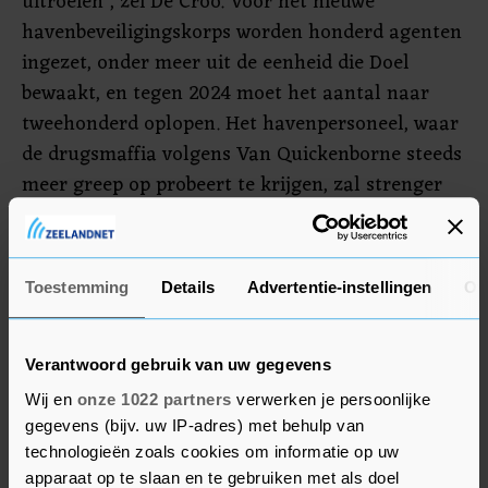
uitroeien", zei De Croo. Voor het nieuwe
havenbeveiligingskorps worden honderd agenten
ingezet, onder meer uit de eenheid die Doel
bewaakt, en tegen 2024 moet het aantal naar
tweehonderd oplopen. Het havenpersoneel, waar
de drugsmaffia volgens Van Quickenborne steeds
meer greep op probeert te krijgen, zal strenger
worden doorgelicht.
Daarnaast gaat de boete omhoog voor
Toestemming
Details
Advertentie-instellingen
Ov
cocaïnegebruikers die betrapt worden, tot 1000
euro, drie keer zoveel als nu. "Het alternatief
voor zo'n zware boete is een verplichte
Verantwoord gebruik van uw gegevens
ontwenningskuur", zei De Croo. "Ik kan de
Wij en
onze 1022 partners
verwerken je persoonlijke
maatschappelijke schade van drugsgebruik niet
gegevens (bijv. uw IP-adres) met behulp van
genoeg benadrukken. Die is gigantisch."
technologieën zoals cookies om informatie op uw
apparaat op te slaan en te gebruiken met als doel