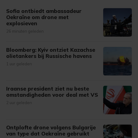
gemaakte keuze altijd wijzigen of intrekken.
Sofia ontbiedt ambassadeur
Oekraïne om drone met
explosieven
26 minuten geleden
Bloomberg: Kyiv ontziet Kazachse
olietankers bij Russische havens
1 uur geleden
Iraanse president ziet nu beste
omstandigheden voor deal met VS
2 uur geleden
Ontplofte drone volgens Bulgarije
van type dat Oekraïne gebruikt