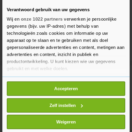
Verantwoord gebruik van uw gegevens
Wij en
onze 1022 partners
verwerken je persoonlijke
gegevens (bijv. uw IP-adres) met behulp van
technologieën zoals cookies om informatie op uw
apparaat op te slaan en te gebruiken met als doel
gepersonaliseerde advertenties en content, metingen aan
advertenties en content, inzicht in publiek en
productontwikkeling. U kunt kiezen wie uw gegevens
gebruikt en met welke doelen.
Meer uit Voetbal
Als u het toestaat, willen we ook graag:
Accepteren
Informatie verzamelen over uw geografische
NEC maakt valse start in Eredivisie
locatie, die tot een paar meter nauwkeurig kan zijn
en verliest van Telstar
Uw apparaat identificeren door het actief te
Zelf instellen
1 uur geleden
scannen op specifieke eigenschappen (fingerprinting)
Lees meer over hoe uw persoonlijke gegevens worden
Weigeren
verwerkt en stel uw voorkeuren in het
detailgedeelte
in.