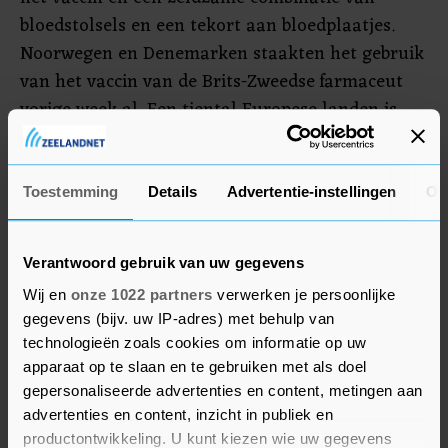
bloedstolsels en een tekort aan bloedplaatjes.
Noorwegen en Denemarken staakten het gebruik
van het vaccin van de Brits-Zweedse farmaceut
vorige week al. Een tiental Europese landen is
daarna gevolgd, waaronder Nederland,
Duitsland, Frankrijk en Italië.
Toestemming
Details
Advertentie-instellingen
Ov
Volgens de Wereldgezondheidsorganisatie WHO
is er geen reden om met prikken te stoppen.
Verantwoord gebruik van uw gegevens
Donderdag komt het EMA met een nieuw advies.
Wij en
onze 1022 partners
verwerken je persoonlijke
gegevens (bijv. uw IP-adres) met behulp van
technologieën zoals cookies om informatie op uw
apparaat op te slaan en te gebruiken met als doel
gepersonaliseerde advertenties en content, metingen aan
advertenties en content, inzicht in publiek en
productontwikkeling. U kunt kiezen wie uw gegevens