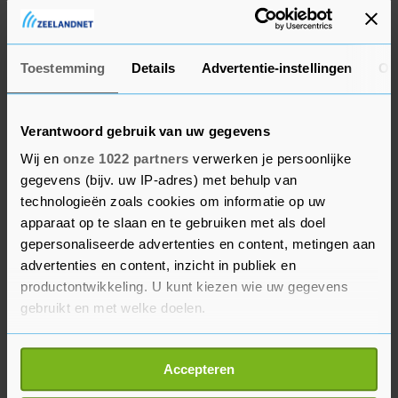
winst uit Rusland.
De Franse autobouwer Renault heeft op zijn beurt
Toestemming
Details
Advertentie-instellingen
Ov
een meerderheidsbelang in Avtovaz, producent
van de in Rusland zeer populaire Lada. Rusland
Verantwoord gebruik van uw gegevens
is goed voor circa 8 procent van de operationele
Wij en
onze 1022 partners
verwerken je persoonlijke
winst van Renault. Bottelaar Coca-Cola HBC
gegevens (bijv. uw IP-adres) met behulp van
behaalt circa 15 procent van zijn omzet in
technologieën zoals cookies om informatie op uw
Rusland.
apparaat op te slaan en te gebruiken met als doel
gepersonaliseerde advertenties en content, metingen aan
Verder noemt EI-VEB bierbrouwer Carlsberg en
advertenties en content, inzicht in publiek en
het in de AEX genoteerde Prosus. Het Deense
productontwikkeling. U kunt kiezen wie uw gegevens
Carlsberg, met een brouwerij in Sint-Petersburg,
gebruikt en met welke doelen.
is marktleider in Rusland. Techinvesteerder
Als u het toestaat, willen we ook graag:
Prosus zou circa 8 procent van zijn omzet in
Accepteren
Informatie verzamelen over uw geografische
Rusland halen. Prosus heeft onder andere een
locatie, die tot een paar meter nauwkeurig kan zijn