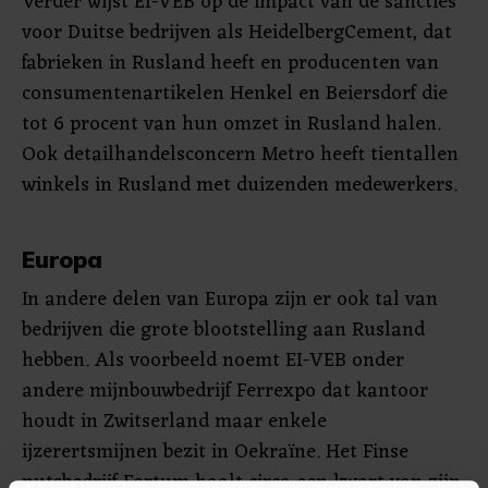
Verder wijst EI-VEB op de impact van de sancties
voor Duitse bedrijven als HeidelbergCement, dat
fabrieken in Rusland heeft en producenten van
consumentenartikelen Henkel en Beiersdorf die
tot 6 procent van hun omzet in Rusland halen.
Ook detailhandelsconcern Metro heeft tientallen
winkels in Rusland met duizenden medewerkers.
Europa
In andere delen van Europa zijn er ook tal van
bedrijven die grote blootstelling aan Rusland
hebben. Als voorbeeld noemt EI-VEB onder
andere mijnbouwbedrijf Ferrexpo dat kantoor
houdt in Zwitserland maar enkele
ijzerertsmijnen bezit in Oekraïne. Het Finse
nutsbedrijf Fortum haalt circa een kwart van zijn