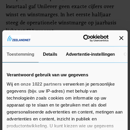
kwartaal gaf Unilever geen exacte cijfers over
winst en winstmarges. In het eerste halfjaar
steeg de operationele winstmarge op jaarbasis
licht tot 17,1 procent.
Beleggers op Wall Street zullen bij de resultaten
van McDonald's kijken naar de verkopen in het
Toestemming
Details
Advertentie-instellingen
Ov
Midden-Oosten en de regio daarbuiten. Topman
Chris Kempczinski van de Amerikaanse
Verantwoord gebruik van uw gegevens
fastfoodketen liet begin dit jaar nog weten dat de
Wij en
onze 1022 partners
verwerken je persoonlijke
verkoop daar terugliep door de oorlog in Gaza.
gegevens (bijv. uw IP-adres) met behulp van
Zo had McDonald's te maken met een boycot,
technologieën zoals cookies om informatie op uw
nadat op sociale media foto's en filmpjes waren
apparaat op te slaan en te gebruiken met als doel
verschenen van McDonald's-restaurants in Israël
gepersonaliseerde advertenties en content, metingen aan
die maaltijden uitdeelden aan soldaten.
advertenties en content, inzicht in publiek en
productontwikkeling. U kunt kiezen wie uw gegevens