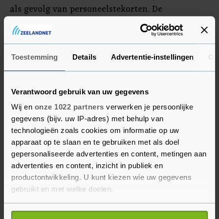
als gevolg van personeelstekorten. De
luchthaven riep luchtvaartmaatschappijen op om
vluchten te schrappen. Dat is voor komende
zomer ook een mogelijk scenario. Vooral easyJet
Toestemming
Details
Advertentie-instellingen
Ov
is een grote gebruiker van de luchthaven.
Verder zal de aandacht uitgaan naar de olie- en
Verantwoord gebruik van uw gegevens
gassector na de publicatie van de resultaten van
Wij en
onze 1022 partners
verwerken je persoonlijke
Saudi Aramco. Het Saudische staatsolieconcern
gegevens (bijv. uw IP-adres) met behulp van
wil investeringen in de olie- en
technologieën zoals cookies om informatie op uw
gasproductiecapaciteit uitbreiden.
apparaat op te slaan en te gebruiken met als doel
gepersonaliseerde advertenties en content, metingen aan
advertenties en content, inzicht in publiek en
Naast inflatiecijfers verwerken beleggers ook een
productontwikkeling. U kunt kiezen wie uw gegevens
reeks andere macro-economische cijfers. In
gebruikt en met welke doelen.
Nederland gaat het onder andere om de
economische groei, investeringen, werkloosheid,
Als u het toestaat, willen we ook graag: