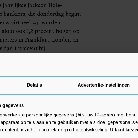
e jaarlijkse Jackson Hole-
e bankiers, die donderdag begint
euw virtueel zal worden
sloot ook 1,2 procent hoger, op
meters in Frankfurt, Londen en
 dan 1 procent bij.
tiële koper
 Sainsbury's ruim 15 procent meer
Details
Advertentie-instellingen
y Times meldde dat
ijen omgerekend ruim 8 miljard
w gegevens
r het Britse supermarktconcern.
 Global Management is volgens
erwerken je persoonlijke gegevens (bijv. uw IP-adres) met behul
apparaat op te slaan en te gebruiken met als doel gepersonalise
e potentiële koper. Afgelopen
 content, inzicht in publiek en productontwikkeling. U kunt kiez
oot Morrisons (plus 0,4 procent)