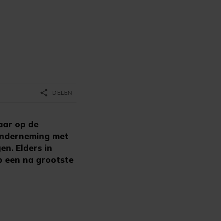
share
DELEN
aar op de
onderneming met
en. Elders in
p een na grootste