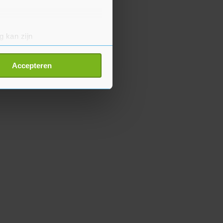
g kan zijn
erprinting)
t
detailgedeelte
in. U kunt uw
Accepteren
p onze cookiepagina kun je