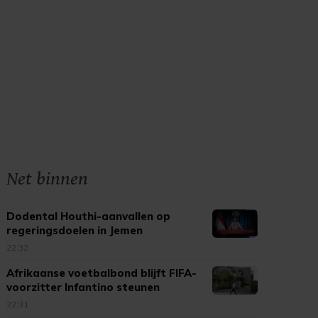
Net binnen
Dodental Houthi-aanvallen op
regeringsdoelen in Jemen
opgelopen
22:32
Afrikaanse voetbalbond blijft FIFA-
voorzitter Infantino steunen
22:31