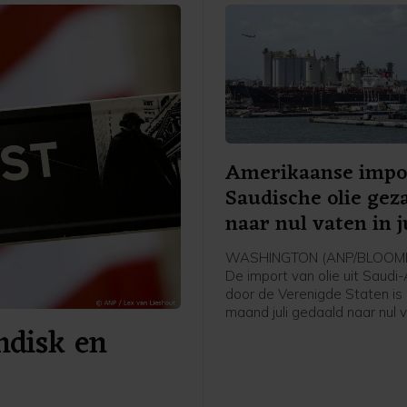
Amerikaanse impo
Saudische olie gez
naar nul vaten in j
WASHINGTON (ANP/BLOOMB
De import van olie uit Saudi
door de Verenigde Staten is 
maand juli gedaald naar nul 
andisk en
de oorlog in het Midden-Oos
blokkade van de Straat van
aldus persbureau Bloomberg 
van het Amerikaanse
energieministerie. Het is vol