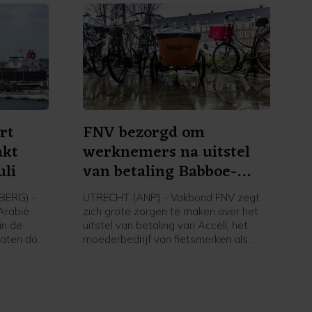
rt
FNV bezorgd om
akt
werknemers na uitstel
uli
van betaling Babboe-
moeder
ERG) -
UTRECHT (ANP) - Vakbond FNV zegt
-Arabië
zich grote zorgen te maken over het
in de
uitstel van betaling van Accell, het
vaten door
moederbedrijf van fietsmerken als
ten en de
Babboe en Batavus. Woensdag
 Hormuz,
meldde de internationale fietsfabrikant
na cijfers
met hoofdkantoor in Amsterdam dat
het uitstel is verleend aan zijn
gens
Nederlandse entiteiten. Dit brengt