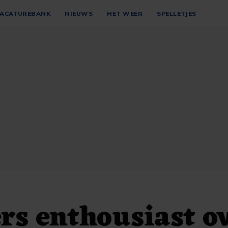
ACATUREBANK
NIEUWS
HET WEER
SPELLETJES
rs enthousiast o