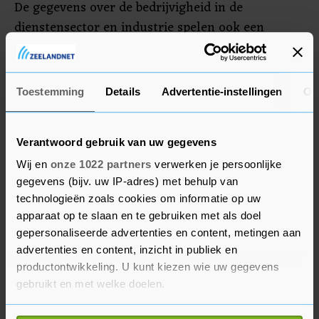
De gegevens over de bedrijvigheid in de
dienstensector en industrie spelen ook een
belangrijke rol in de discussie over de monetaire
koers van de Europese Centrale Bank (ECB). In
juli werd de rente met een half procentpunt
Toestemming
Details
Advertentie-instellingen
Ov
verhoogd. De notulen van die vergadering
worden donderdag gepubliceerd. Beleggers
Verantwoord gebruik van uw gegevens
zullen speuren naar aanwijzingen over een
volgende rentestap in september. De ECB heeft al
Wij en
onze 1022 partners
verwerken je persoonlijke
gegevens (bijv. uw IP-adres) met behulp van
aangegeven de rentes verder te willen
technologieën zoals cookies om informatie op uw
"normaliseren", maar heeft zich nog niet
apparaat op te slaan en te gebruiken met als doel
vastgepind op de omvang ervan.
gepersonaliseerde advertenties en content, metingen aan
advertenties en content, inzicht in publiek en
Ongeveer de helft van de 25 beleidsmakers van
productontwikkeling. U kunt kiezen wie uw gegevens
de ECB zullen komende week aanwezig zijn bij
gebruikt en met welke doelen.
het jaarlijkse symposium over het economische
Als u het toestaat, willen we ook graag: