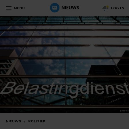
MENU
LOG IN
NIEUWS
/
POLITIEK