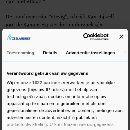
dan met elkaar."
De conclusies zijn "stevig", schrijft Van Rij zelf
aan de Kamer. Hij ziet het onderzoek als
aanmoediging om door te gaan met een
programma om de 'weerbaarheid' van de
Belastingdienst te vergroten. De
Toestemming
Details
Advertentie-instellingen
Ov
gegevensstromen goed in de gaten houden is
volgens de staatssecretaris "technisch gezien niet
altijd mogelijk".
Verantwoord gebruik van uw gegevens
Wij en
onze 1022 partners
verwerken je persoonlijke
gegevens (bijv. uw IP-adres) met behulp van
technologieën zoals cookies om informatie op uw
apparaat op te slaan en te gebruiken met als doel
gepersonaliseerde advertenties en content, metingen aan
advertenties en content, inzicht in publiek en
productontwikkeling. U kunt kiezen wie uw gegevens