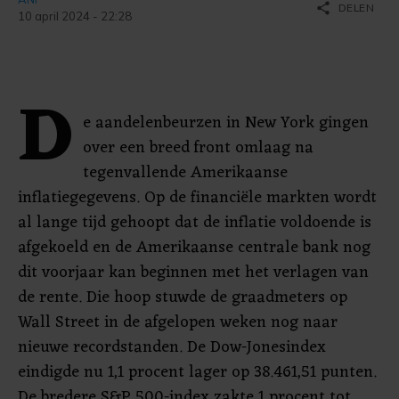
share
DELEN
10 april 2024 - 22:28
D
e aandelenbeurzen in New York gingen
over een breed front omlaag na
tegenvallende Amerikaanse
inflatiegegevens. Op de financiële markten wordt
al lange tijd gehoopt dat de inflatie voldoende is
afgekoeld en de Amerikaanse centrale bank nog
dit voorjaar kan beginnen met het verlagen van
de rente. Die hoop stuwde de graadmeters op
Wall Street in de afgelopen weken nog naar
nieuwe recordstanden. De Dow-Jonesindex
eindigde nu 1,1 procent lager op 38.461,51 punten.
De bredere S&P 500-index zakte 1 procent tot