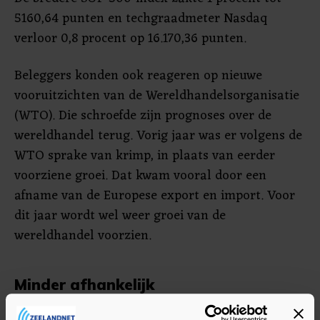
5160,64 punten en techgraadmeter Nasdaq
verloor 0,8 procent op 16.170,36 punten.
Beleggers konden ook reageren op nieuwe
vooruitzichten van de Wereldhandelsorganisatie
(WTO). Die schroefde zijn prognoses over de
wereldhandel terug. Vorig jaar was er volgens de
WTO sprake van krimp, in plaats van eerder
voorziene groei. Dat kwam vooral door een
afname van de Europese export en import. Voor
dit jaar wordt wel weer groei van de
wereldhandel voorzien.
Minder afhankelijk
De koers van Tesla zakte op de beurs bijna 3