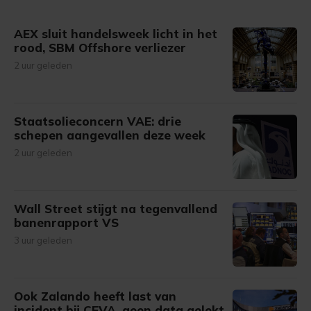
AEX sluit handelsweek licht in het
rood, SBM Offshore verliezer
2 uur geleden
Staatsolieconcern VAE: drie
schepen aangevallen deze week
2 uur geleden
Wall Street stijgt na tegenvallend
banenrapport VS
3 uur geleden
Ook Zalando heeft last van
incident bij CEVA, geen data gelekt