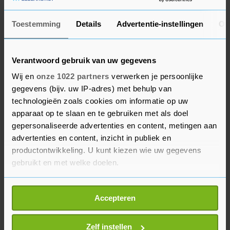
procent. Tesla-monteurs in Zweden blijven
volgens een vakbond doorgaan met hun
Toestemming
Details
Advertentie-instellingen
Ov
maandenlange staking, waarmee ze de operatie
van het autoconcern verstoren. Dit ondanks dat
Verantwoord gebruik van uw gegevens
topman Elon Musk heeft gezegd dat de
problemen voor zijn bedrijf in het Scandinavische
Wij en
onze 1022 partners
verwerken je persoonlijke
gegevens (bijv. uw IP-adres) met behulp van
land voorbij zijn.
technologieën zoals cookies om informatie op uw
apparaat op te slaan en te gebruiken met als doel
Meta Platforms, het moederbedrijf van Facebook
gepersonaliseerde advertenties en content, metingen aan
en Instagram, werd door beleggers een kleine 1
advertenties en content, inzicht in publiek en
procent hoger gezet. Het concern kondigde aan
productontwikkeling. U kunt kiezen wie uw gegevens
een nieuwe chip te hebben ontwikkeld voor de
gebruikt en met welke doelen.
eigen initiatieven op het vlak van kunstmatige
Als u het toestaat, willen we ook graag:
intelligentie (AI). Met die chip hoopt Meta minder
Accepteren
Informatie verzamelen over uw geografische
afhankelijk te zijn van chipconcern Nvidia dat in
locatie, die tot een paar meter nauwkeurig kan zijn
de wereld vooroploopt met AI-chips.
Uw apparaat identificeren door het actief te
Zelf instellen