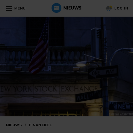
MENU
LOG IN
NIEUWS
/
FINANCIEEL