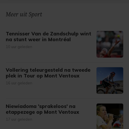
onze cookiepagina kun je ons cookiebeleid bekijken en je
Meer uit Sport
gemaakte keuze altijd wijzigen of intrekken.
Tennisser Van de Zandschulp wint
na stunt weer in Montréal
10 uur geleden
Vollering teleurgesteld na tweede
plek in Tour op Mont Ventoux
16 uur geleden
Niewiadoma 'sprakeloos' na
etappezege op Mont Ventoux
17 uur geleden