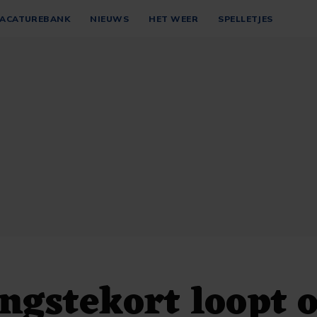
ACATUREBANK
NIEUWS
HET WEER
SPELLETJES
ngstekort loopt 