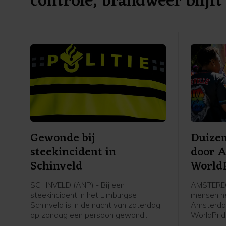
controle, brandweer blijft
Gewonde bij
Duize
steekincident in
door 
Schinveld
World
SCHINVELD (ANP) - Bij een
AMSTERDA
steekincident in het Limburgse
mensen h
Schinveld is in de nacht van zaterdag
Amsterda
op zondag een persoon gewond
WorldPrid
geraakt. Het slachtoffer is voor
WorldPrid