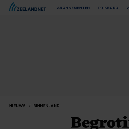
ABONNEMENTEN
PRIKBORD
V
NIEUWS
/
BINNENLAND
Begroti