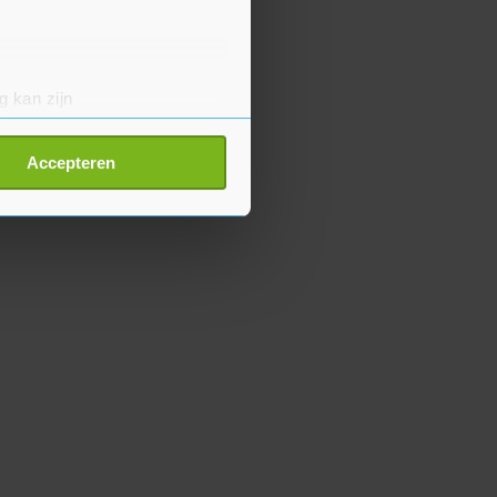
g kan zijn
erprinting)
t
detailgedeelte
in. U kunt uw
Accepteren
p onze cookiepagina kun je