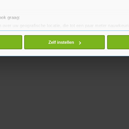
 ook graag:
 over uw geografische locatie, die tot een paar meter nauwkeuri
eren door het actief te scannen op specifieke eigenschappen (fing
onlijke gegevens worden verwerkt en stel uw voorkeuren in he
Zelf instellen
jzigen of intrekken in de Cookieverklaring.
te beter en wordt jouw bezoek makkelijker en persoonlijker. O
je gemaakte keuze altijd wijzigen of intrekken.