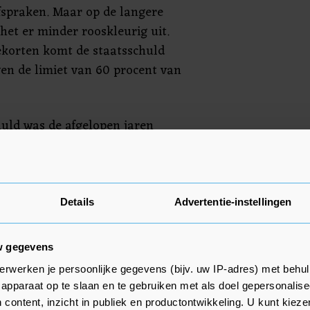
fspraken. Maar op de langere
 het er minder rooskleurig uit.
korten komt de staatsschuld
ven de limiet van 60 procent van
uld was de afgelopen jaren
 gezien de historisch lage rente
land kreeg geruime tijd zelfs
 op de kapitaalmarkt leende.
ij. De stijgende rente op de
Details
Advertentie-instellingen
ns het ministerie van Financiën
groting."
w gegevens
erwerken je persoonlijke gegevens (bijv. uw IP-adres) met behul
apparaat op te slaan en te gebruiken met als doel gepersonalise
 content, inzicht in publiek en productontwikkeling. U kunt kiez