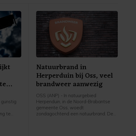
ijkt
Natuurbrand in
Herperduin bij Oss, veel
te
brandweer aanwezig
OSS (ANP) - In natuurgebied
 gunstig
Herpenduin, in de Noord-Brabantse
gemeente Oss, woedt
ing te
zondagochtend een natuurbrand. De
wacht,
brandweer is met veel voertuigen,
geen
onder meer waterwagens, aanwezig.
g die het
Volgens een woordvoerster van de