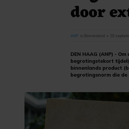
door ex
ANP
in Binnenland
20 septem
•
DEN HAAG (ANP) - Om al
begrotingstekort tijdel
binnenlands product (b
begrotingsnorm die de