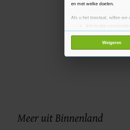
en met welke doelen.
Als u het toestaat, willen we
Informatie verzamelen
Uw apparaat identific
Lees meer over hoe uw perso
Weigeren
toestemming op elk moment wi
Met cookies werkt onze websi
ons cookiebeleid bekijken en 
Meer uit Binnenland