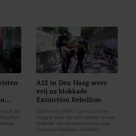
schijnsel
veiligheidsregio gaat het om een
, is
gebied van 100 bij 150 meter.
visten
A12 in Den Haag weer
vrij na blokkade
en
Extinction Rebellion
 heeft 45
DEN HAAG (ANP) - De A12 in Den
 Rebellion
Haag is weer vrij voor verkeer na een
okkade
blokkade van klimaatactivisten van
Extinction Rebellion. Tientallen
t nog vast
betogers gingen rond het middaguur