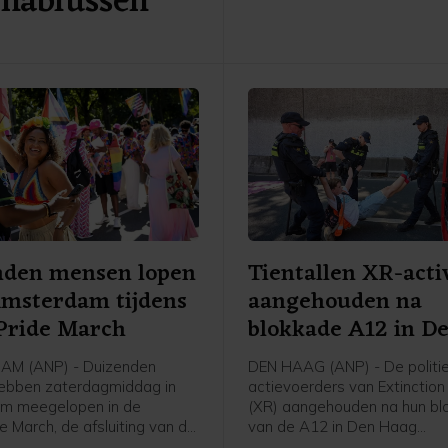
 nablussen
zicht belemmert. Om het ver
goed te kunnen aanschouwen
helder weer nodig.
nden mensen lopen
Tientallen XR-acti
Amsterdam tijdens
aangehouden na
Pride March
blokkade A12 in D
Haag
M (ANP) - Duizenden
DEN HAAG (ANP) - De politie
ebben zaterdagmiddag in
actievoerders van Extinction
m meegelopen in de
(XR) aangehouden na hun bl
e March, de afsluiting van de
van de A12 in Den Haag
e. Om 16.30 uur begon de
zaterdagmiddag. Een man zi