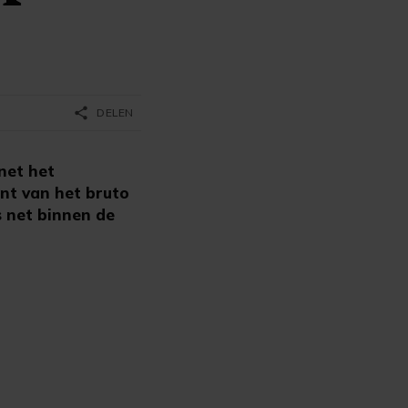
share
DELEN
net het
ent van het bruto
s net binnen de