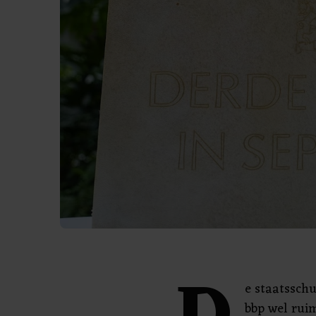
e staatsschu
bbp wel rui