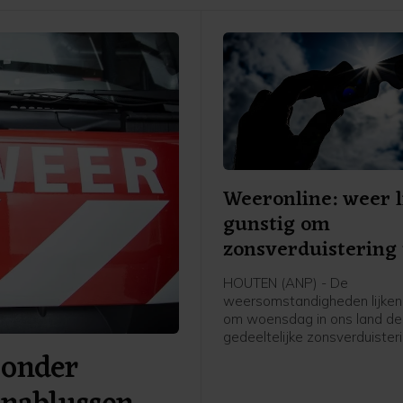
Weeronline: weer l
gunstig om
zonsverduistering 
zien
HOUTEN (ANP) - De
weersomstandigheden lijken
om woensdag in ons land de
gedeeltelijke zonsverduister
 onder
kunnen zien. Weeronline ver
zoals het er nu naar uitziet, 
grootschalige, lage bewolkin