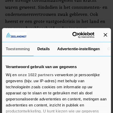
zeer strenge coronamaatregelen van kracht
waren geweest. Sindsdien is het consumenten- en
ondernemersvertrouwen zwak gebleven. Ook
heerst er een grote vastgoedcrisis in het land en
een recordwerkloosheid onder jongeren.
Wel groeide de economie van China in het derde
kwartaal van dit jaar met 4,9 procent. Beijing
Toestemming
Details
Advertentie-instellingen
Ov
streeft ernaar om jaarlijks rond de 5 procent
groei te halen, de laagste doelstelling van de
Verantwoord gebruik van uw gegevens
Chinese overheid in jaren.
Wij en
onze 1022 partners
verwerken je persoonlijke
gegevens (bijv. uw IP-adres) met behulp van
technologieën zoals cookies om informatie op uw
apparaat op te slaan en te gebruiken met als doel
gepersonaliseerde advertenties en content, metingen aan
advertenties en content, inzicht in publiek en
productontwikkeling. U kunt kiezen wie uw gegevens