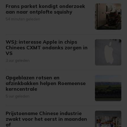
Frans parket kondigt onderzoek
aan naar ontplofte squishy
54 minuten geleden
WSJ: interesse Apple in chips
Chinees CXMT ondanks zorgen in
VS
3 uur geleden
Opgeblazen rotsen en
afzinkbakken helpen Roemeense
kerncentrale
5 uur geleden
Prijstoename Chinese industrie
zwakt voor het eerst in maanden
af