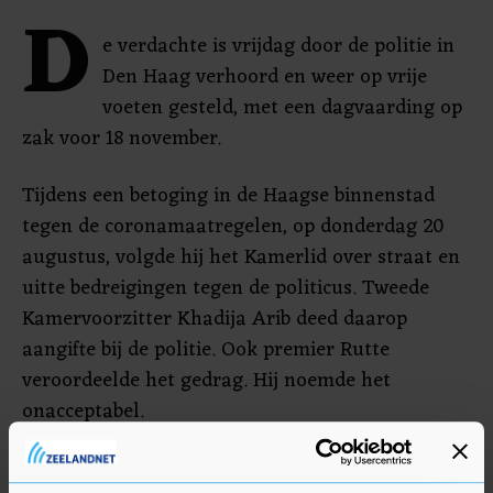
D
e verdachte is vrijdag door de politie in
Den Haag verhoord en weer op vrije
voeten gesteld, met een dagvaarding op
zak voor 18 november.
Tijdens een betoging in de Haagse binnenstad
tegen de coronamaatregelen, op donderdag 20
augustus, volgde hij het Kamerlid over straat en
uitte bedreigingen tegen de politicus. Tweede
Kamervoorzitter Khadija Arib deed daarop
aangifte bij de politie. Ook premier Rutte
veroordeelde het gedrag. Hij noemde het
onacceptabel.