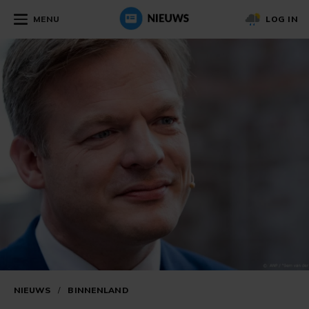
MENU
LOG IN
NIEUWS
/
BINNENLAND