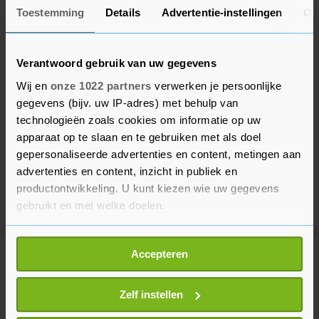
Toestemming
Details
Advertentie-instellingen
Ov
Verantwoord gebruik van uw gegevens
Wij en
onze 1022 partners
verwerken je persoonlijke
gegevens (bijv. uw IP-adres) met behulp van
technologieën zoals cookies om informatie op uw
apparaat op te slaan en te gebruiken met als doel
gepersonaliseerde advertenties en content, metingen aan
advertenties en content, inzicht in publiek en
productontwikkeling. U kunt kiezen wie uw gegevens
gebruikt en met welke doelen.
Als u het toestaat, willen we ook graag:
Accepteren
Informatie verzamelen over uw geografische
Meer uit Binnenland
locatie, die tot een paar meter nauwkeurig kan zijn
Uw apparaat identificeren door het actief te
Zelf instellen
scannen op specifieke eigenschappen (fingerprinting)
Drone ingezet om hotspots te