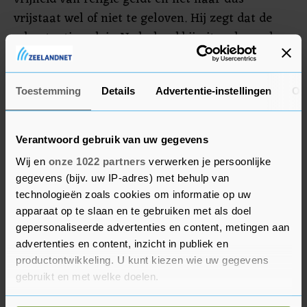
vrijstaat wel of niet te geloven. Hij zegt dat de
advertentie ook in Nederland bij uiteenlopende
nieuwsberichten verschijnt. "Dus wees gerust,
niets persoonlijks."
Toestemming
Details
Advertentie-instellingen
Ov
Algoritme
Verantwoord gebruik van uw gegevens
Een woordvoerder van DENK zegt ook dat de
Wij en
onze 1022 partners
verwerken je persoonlijke
partij "absoluut niets" te maken heeft met de
gegevens (bijv. uw IP-adres) met behulp van
advertentie boven het artikel. Volgens hem
technologieën zoals cookies om informatie op uw
bepaalt een algoritme waar advertenties
apparaat op te slaan en te gebruiken met als doel
terechtkomen. De partij gaat kijken of de
gepersonaliseerde advertenties en content, metingen aan
advertentie boven het artikel kan worden
advertenties en content, inzicht in publiek en
weggehaald.
productontwikkeling. U kunt kiezen wie uw gegevens
gebruikt en met welke doelen.
De partij raakte vaker in opspraak voor het in