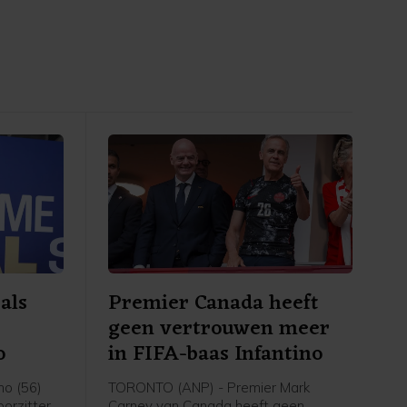
 als
Premier Canada heeft
geen vertrouwen meer
o
in FIFA-baas Infantino
no (56)
TORONTO (ANP) - Premier Mark
oorzitter
Carney van Canada heeft geen