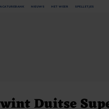
ACATUREBANK
NIEUWS
HET WEER
SPELLETJES
 wint Duitse Sup