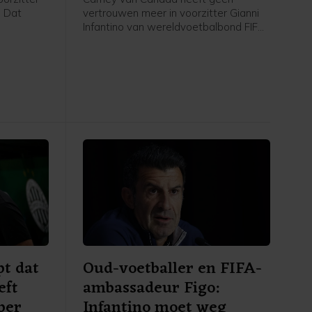
. Dat
vertrouwen meer in voorzitter Gianni
Infantino van wereldvoetbalbond FIFA,
nd in de
zei hij woensdag. De positie van de
at.
Zwitserse Italiaan Infantino staat
onder druk, nadat hij een plan
presenteerde om de commerciële
rechten van het WK voetbal
gedeeltelijk te willen verkopen aan
investeerders. Het plan is inmiddels
teruggetrokken.
t dat
Oud-voetballer en FIFA-
eft
ambassadeur Figo:
per
Infantino moet weg