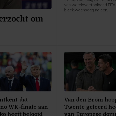
van wereldvoetbalbond FIFA
bleek woensdag na een
erzocht om
spoedvergadering van de bo
Marokkaanse hoofdstad Rab
ntkent dat
Van den Brom hoop
ino WK-finale aan
Twente geleerd he
o heeft beloofd
van Europese dom