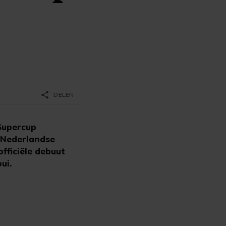
share
DELEN
 Supercup
 Nederlandse
fficiële debuut
ui.