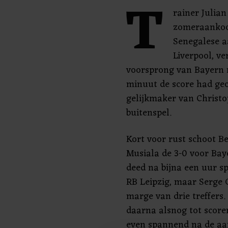
T
rainer Julia
zomeraankoop
Senegalese a
Liverpool, ve
voorsprong van Bayern n
minuut de score had ge
gelijkmaker van Christ
buitenspel.
Kort voor rust schoot 
Musiala de 3-0 voor Bay
deed na bijna een uur s
RB Leipzig, maar Serge 
marge van drie treffers
daarna alsnog tot scoren
even spannend na de aan