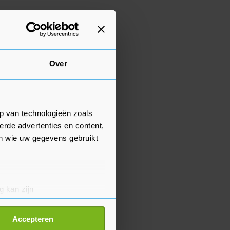
Over
p van technologieën zoals
erde advertenties en content,
en wie uw gegevens gebruikt
g kan zijn
erprinting)
t
detailgedeelte
in. U kunt uw
Accepteren