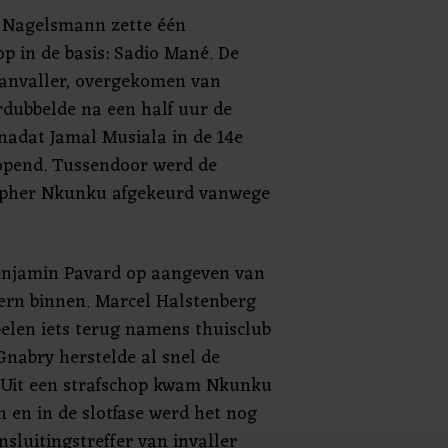
n Nagelsmann zette één
 in de basis: Sadio Mané. De
anvaller, overgekomen van
rdubbelde na een half uur de
adat Jamal Musiala in de 14e
opend. Tussendoor werd de
opher Nkunku afgekeurd vanwege
Benjamin Pavard op aangeven van
ern binnen. Marcel Halstenberg
pelen iets terug namens thuisclub
Gnabry herstelde al snel de
. Uit een strafschop kwam Nkunku
 en in de slotfase werd het nog
sluitingstreffer van invaller