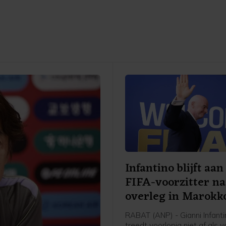
Infantino blijft aan
FIFA-voorzitter na
overleg in Marokk
RABAT (ANP) - Gianni Infanti
treedt voorlopig niet af als v