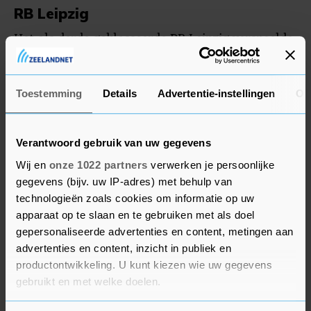
RB Leipzig
Het als derde geklasseerde RB Leipzig verspeelde
in blessuretijd een zege op hekkensluiter SC
Paderborn (1-1). Leipzig speelde ruim een helft
met tien man. Dayot Upamecano kreeg in de 43e
Toestemming
Details
Advertentie-instellingen
Ov
minuut een tweede gele kaart.
Verantwoord gebruik van uw gegevens
Eintracht Frankfurt verloor de thuiswedstrijd
Wij en
onze 1022 partners
verwerken je persoonlijke
tegen FSV Mainz 05 (0-2). Bas Dost had een
gegevens (bijv. uw IP-adres) met behulp van
basisplaats bij de verliezende ploeg maar werd in
technologieën zoals cookies om informatie op uw
de rust gewisseld. Jeremiah St. Juste speelde de
apparaat op te slaan en te gebruiken met als doel
hele wedstrijd voor Mainz. Zijn ploeggenoten
gepersonaliseerde advertenties en content, metingen aan
Jeffrey Bruma en Jean-Paul Boëtius mochten niet
advertenties en content, inzicht in publiek en
invallen.
productontwikkeling. U kunt kiezen wie uw gegevens
gebruikt en met welke doelen.
Trainer Alfred Schreuder verspeelde met 1899