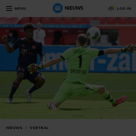
MENU
LOG IN
NIEUWS
/
VOETBAL