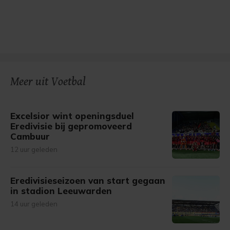
Meer uit Voetbal
Excelsior wint openingsduel
Eredivisie bij gepromoveerd
Cambuur
12 uur geleden
Eredivisieseizoen van start gegaan
in stadion Leeuwarden
14 uur geleden