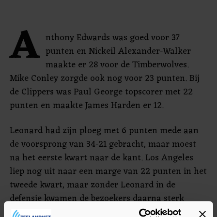
A
nthony Edwards was goed voor 37
punten en Nickeil Alexander-Walker
maakte er 28 voor de Timberwolves.
Mike Conley zorgde ook nog voor 23 punten. Bij
de Clippers was Paul George topscorer met 22
punten en maakte James Harden er 12.
Leonard had zijn ploeg met 6 punten mede aan
de voorsprong van 34-21 gebracht, maar moest
na het eerste kwart naar de kant. Los Angeles
liep nog uit naar een marge van 22 punten in het
tweede kwart, maar zonder Leonard in de
defensie kwamen de bezoekers daarna sterk
terug.