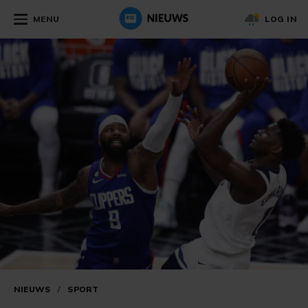
MENU
LOG IN
NIEUWS
/
SPORT