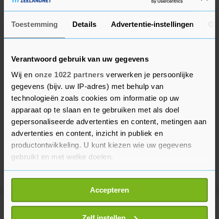
Toestemming
Details
Advertentie-instellingen
Ov
Verantwoord gebruik van uw gegevens
Wij en
onze 1022 partners
verwerken je persoonlijke
gegevens (bijv. uw IP-adres) met behulp van
technologieën zoals cookies om informatie op uw
apparaat op te slaan en te gebruiken met als doel
gepersonaliseerde advertenties en content, metingen aan
advertenties en content, inzicht in publiek en
productontwikkeling. U kunt kiezen wie uw gegevens
gebruikt en met welke doelen.
Als u het toestaat, willen we ook graag:
Accepteren
Informatie verzamelen over uw geografische
locatie, die tot een paar meter nauwkeurig kan zijn
Meer uit Sport
Uw apparaat identificeren door het actief te
Zelf instellen