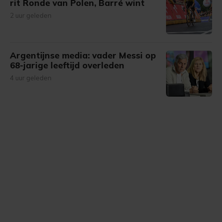
rit Ronde van Polen, Barré wint
2 uur geleden
Argentijnse media: vader Messi op
68-jarige leeftijd overleden
4 uur geleden