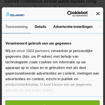
Eastern Conference, keerde James Harden terug
nadat hij twee duels aan de kant was gebleven
vanwege een blessure. De rentree duurde vier
minuten waarna Harden opnieuw geblesseerd
naar de kant ging.
Toestemming
Details
Advertentie-instellingen
Ov
Verantwoord gebruik van uw gegevens
Wij en
onze 1022 partners
verwerken je persoonlijke
gegevens (bijv. uw IP-adres) met behulp van
technologieën zoals cookies om informatie op uw
apparaat op te slaan en te gebruiken met als doel
gepersonaliseerde advertenties en content, metingen aan
advertenties en content, inzicht in publiek en
productontwikkeling. U kunt kiezen wie uw gegevens
gebruikt en met welke doelen.
Als u het toestaat, willen we ook graag: