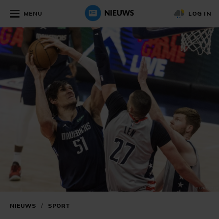
MENU
LOG IN
NIEUWS
/
SPORT