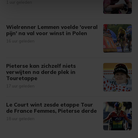
1 uur geleden
intrekken in de Cookieverklaring.
Met cookies werkt onze website beter en wordt jouw
bezoek makkelijker en persoonlijker. Op
Wielrenner Lemmen voelde 'overal
pijn' na val voor winst in Polen
onze cookiepagina kun je ons cookiebeleid bekijken en je
gemaakte keuze altijd wijzigen of intrekken.
16 uur geleden
Pieterse kan zichzelf niets
verwijten na derde plek in
Touretappe
17 uur geleden
Le Court wint zesde etappe Tour
de France Femmes, Pieterse derde
18 uur geleden