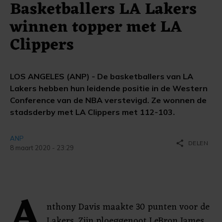
Basketballers LA Lakers
winnen topper met LA
Clippers
LOS ANGELES (ANP) - De basketballers van LA
Lakers hebben hun leidende positie in de Western
Conference van de NBA verstevigd. Ze wonnen de
stadsderby met LA Clippers met 112-103.
ANP
share
DELEN
8 maart 2020 - 23:29
A
nthony Davis maakte 30 punten voor de
Lakers. Zijn ploeggenoot LeBron James