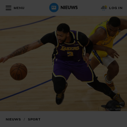
MENU
LOG IN
NIEUWS
/
SPORT