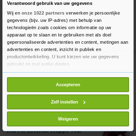
Verantwoord gebruik van uw gegevens
Wij en
onze 1022 partners
verwerken je persoonlijke
gegevens (bijv. uw IP-adres) met behulp van
technologieën zoals cookies om informatie op uw
apparaat op te slaan en te gebruiken met als doel
gepersonaliseerde advertenties en content, metingen aan
advertenties en content, inzicht in publiek en
productontwikkeling. U kunt kiezen wie uw gegevens
gebruikt en met welke doelen.
Meer uit Sport
Als u het toestaat, willen we ook graag:
Accepteren
Van 't Schip bondscoach van
Informatie verzamelen over uw geografische
Kazachstan
locatie, die tot een paar meter nauwkeurig kan zijn
8 minuten geleden
Uw apparaat identificeren door het actief te
Zelf instellen
scannen op specifieke eigenschappen (fingerprinting)
Lees meer over hoe uw persoonlijke gegevens worden
Weigeren
Van der Breggen niet meer van
verwerkt en stel uw voorkeuren in het
detailgedeelte
in.
start in zevende etappe Tour
U kunt uw toestemming op elk moment wijzigen of