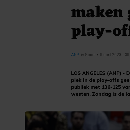
maken g
play-of
ANP
in Sport
9 april 2023 - 09
•
LOS ANGELES (ANP) - De
plek in de play-offs g
publiek met 136-125 van
westen. Zondag is de la