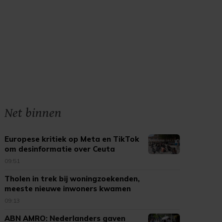
Net binnen
Europese kritiek op Meta en TikTok
om desinformatie over Ceuta
09:51
Tholen in trek bij woningzoekenden,
meeste nieuwe inwoners kwamen
uit Bergen op Zoom
09:13
ABN AMRO: Nederlanders gaven