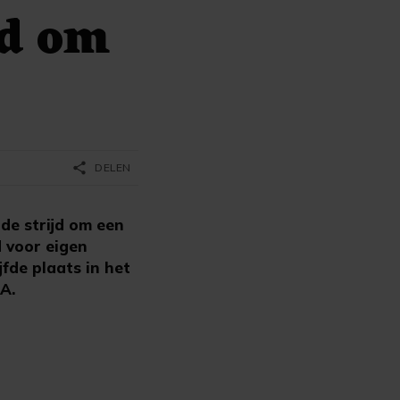
jd om
share
DELEN
de strijd om een
 voor eigen
fde plaats in het
A.