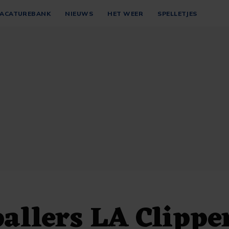
ACATUREBANK
NIEUWS
HET WEER
SPELLETJES
allers LA Clippe