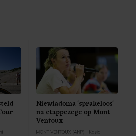
steld
Niewiadoma 'sprakeloos'
Tour
na etappezege op Mont
Ventoux
mi
MONT VENTOUX (ANP) - Kasia