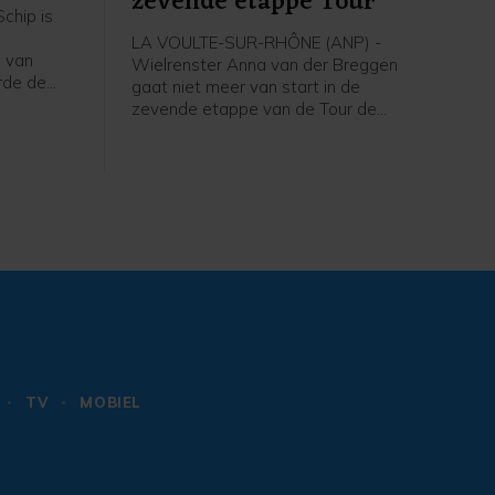
zevende etappe Tour
chip is
LA VOULTE-SUR-RHÔNE (ANP) -
 van
Wielrenster Anna van der Breggen
rde de
gaat niet meer van start in de
zevende etappe van de Tour de
g, zo
France Femmes. Haar ploeg SD Worx-
dia.
Protime meldt dat de 36-jarige renster
de Tour verlaat en rust neemt.
TV
MOBIEL