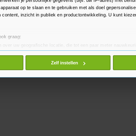
erwerken je persoonlijke gegevens (bijv. uw IP-adres) met behul
via de play-in.
apparaat op te slaan en te gebruiken met als doel gepersonalise
 content, inzicht in publiek en productontwikkeling. U kunt kiez
 ook graag:
 over uw geografische locatie, die tot een paar meter nauwkeuri
eren door het actief te scannen op specifieke eigenschappen (fing
onlijke gegevens worden verwerkt en stel uw voorkeuren in he
Zelf instellen
jzigen of intrekken in de Cookieverklaring.
te beter en wordt jouw bezoek makkelijker en persoonlijker. O
je gemaakte keuze altijd wijzigen of intrekken.