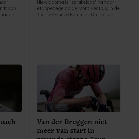
haar
Niewiadoma is "sprakeloos" na haar
nrit van
etappezege op de Mont Ventoux in de
naar de
Tour de France Femmes. Dat zei de
ederlandse
Poolse van Canyon//Sram vrijdag na
vrijdag na
afloop van de etappe in het
 de NOS.
flashinterview. Het was de eerste
etappezege voor de Tourwinnares van
2024.
coach
Van der Breggen niet
meer van start in