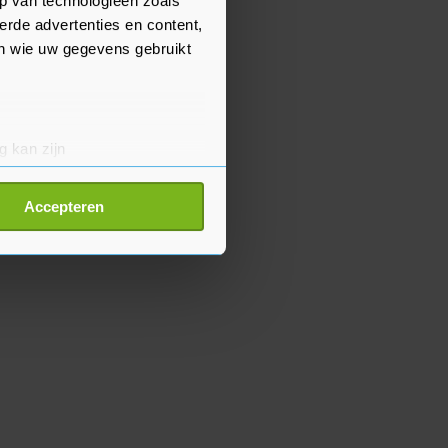
p van technologieën zoals
erde advertenties en content,
en wie uw gegevens gebruikt
g kan zijn
erprinting)
t
detailgedeelte
in. U kunt uw
Accepteren
p onze cookiepagina kun je