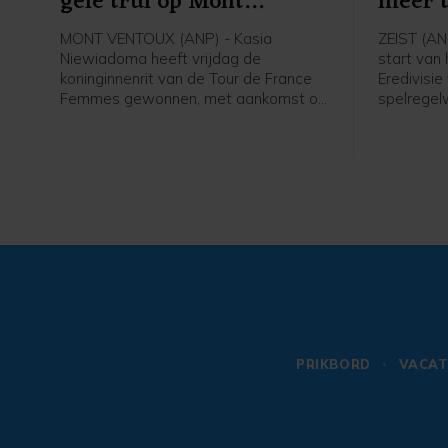
gele trui op Mont
meer 
Ventoux
wedstr
MONT VENTOUX (ANP) - Kasia
ZEIST (AN
Niewiadoma heeft vrijdag de
start van
koninginnenrit van de Tour de France
Eredivisie
Femmes gewonnen, met aankomst op
spelregelw
de Mont Ventoux. De Poolse renster
zijn het t
van Canyon//Sram reed solo naar de
verhogen.
overwinning op de bekende berg, ruim
spelregels
voor Demi Vollering. De Nederlandse
spelregelo
werd tweede op 1.16 minuut. De
ook al ha
Italiaanse Longo Borghini werd derde
WK voetbal
op 1.42.
PRIKBORD
VACAT