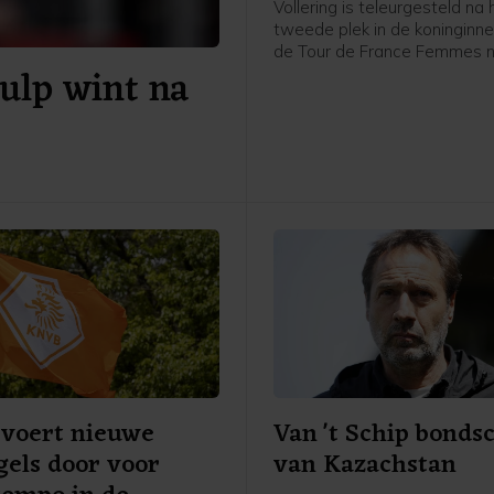
Vollering is teleurgesteld na 
tweede plek in de koninginne
de Tour de France Femmes 
ulp wint na
Mont Ventoux. Dat zei de N
renster van FDJ United-Suez 
afloop van de etappe tegen
voert nieuwe
Van 't Schip bonds
gels door voor
van Kazachstan