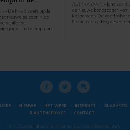
tempo in de
ASTANA (ANP) - John van 't S
ijd
de nieuwe bondscoach van
P) - De KNVB voert bij de
Kazachstan. De voetbalbond
 het nieuwe seizoen in de
Kazachstan (KFF) presentee
 verschillende
62-jarige Nederlandse oud-
ijzigingen in die erop gericht
international en trainer vrijda
empo in de wedstrijden te
meldde de bond op social me
 Het zijn aanpassingen in de
 van de internationale
rganisatie IFAB, die de FIFA
d doorgevoerd tijdens het
 in juni.
URES
NIEUWS
HET WEER
INTERNET
GLASVEZEL
KLANTENSERVICE
CONTACT
© 2026
ZeelandNet
. Onderdeel van
DELTA Fiber Nederland B.V.