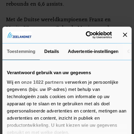
rebounds en 6,6 assists.
Met de Duitse wereldkampioenen Franz en
Moritz Wagner won Orlando Magic voor de
negende keer op rij, een evenaring van het
clubrecord. Het duel met Washington Wizards
kende een eindstand van 130-125. Franz Wagner
Toestemming
Details
Advertentie-instellingen
Ov
was de topschutter met 31 punten. Orlando staat
inmiddels tweede in de oostelijke divisie.
Verantwoord gebruik van uw gegevens
Wij en
onze 1022 partners
verwerken je persoonlijke
gegevens (bijv. uw IP-adres) met behulp van
technologieën zoals cookies om informatie op uw
apparaat op te slaan en te gebruiken met als doel
gepersonaliseerde advertenties en content, metingen aan
advertenties en content, inzicht in publiek en
productontwikkeling. U kunt kiezen wie uw gegevens
gebruikt en met welke doelen.