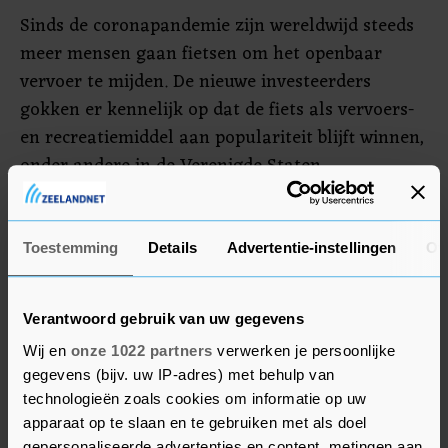
Sinds de coronapandemie zijn wereldwijd steeds
meer mensen gaan fietsen om het openbaar
vervoer te mijden. De nieuwe investeerders
gokken er kennelijk op dat de fiets als vervoers-
en recreatiemiddel aan populariteit blijft winnen,
onder andere in de Verenigde Staten.
Canyon, dat zich voorheen vooral op de Europese
markt richtte, maakte onlangs de stap naar de
Toestemming
Details
Advertentie-instellingen
Ov
Amerikaanse markt. Grootaandeelhouder GBL
schrijft op zijn site dat het merk hier sterk groeit.
Verantwoord gebruik van uw gegevens
Canyon verkoopt zijn racefietsen en
Wij en
onze 1022 partners
verwerken je persoonlijke
mountainbikes louter via zijn webshops en dat
gegevens (bijv. uw IP-adres) met behulp van
bedrijfsmodel zou aanslaan bij de Amerikanen.
technologieën zoals cookies om informatie op uw
apparaat op te slaan en te gebruiken met als doel
gepersonaliseerde advertenties en content, metingen aan