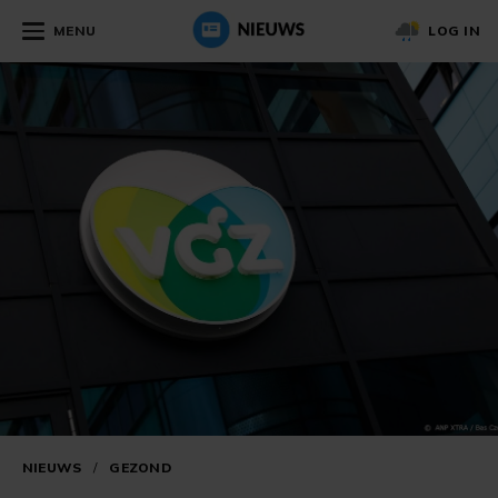
MENU
LOG IN
NIEUWS
/
GEZOND