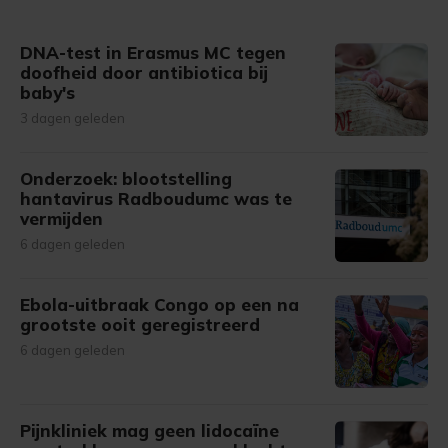
gemaakte keuze altijd wijzigen of intrekken.
DNA-test in Erasmus MC tegen
doofheid door antibiotica bij
baby's
3 dagen geleden
Onderzoek: blootstelling
hantavirus Radboudumc was te
vermijden
6 dagen geleden
Ebola-uitbraak Congo op een na
grootste ooit geregistreerd
6 dagen geleden
Pijnkliniek mag geen lidocaïne