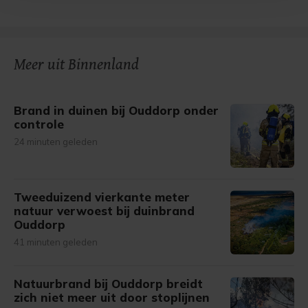
bezoek makkelijker en persoonlijker. Op
onze cookiepagina kun je ons cookiebeleid bekijken en je
gemaakte keuze altijd wijzigen of intrekken.
Meer uit Binnenland
Brand in duinen bij Ouddorp onder
controle
24 minuten geleden
Tweeduizend vierkante meter
natuur verwoest bij duinbrand
Ouddorp
41 minuten geleden
Natuurbrand bij Ouddorp breidt
zich niet meer uit door stoplijnen