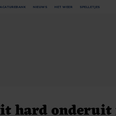
ACATUREBANK
NIEUWS
HET WEER
SPELLETJES
it hard onderuit