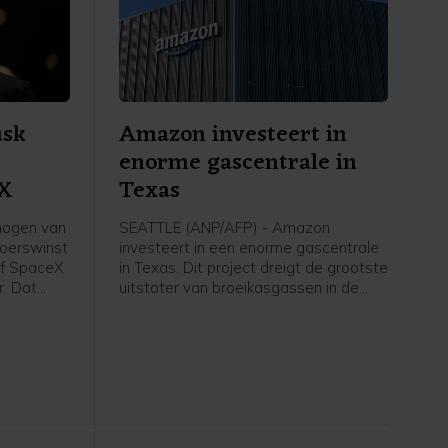
usk
Amazon investeert in
enorme gascentrale in
eX
Texas
mogen van
SEATTLE (ANP/AFP) - Amazon
koerswinst
investeert in een enorme gascentrale
ijf SpaceX
in Texas. Dit project dreigt de grootste
r. Dat
uitstoter van broeikasgassen in de
becijferd
Verenigde Staten te worden. Het
gerekend is
techconcern heeft de extra energie
o.
nodig om meer te kunnen doen met
kunstmatige intelligentie, wat heel
veel rekenkracht vergt.