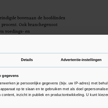
 eindigde bovenaan de hoofdindex
9 procent. Ook branchegenoot
en voedings- en
irmenich (plus 2,7 procent)
. Staalconcern ArcelorMittal, dat
elsspanningen, sloot de rij met
 Bij de middelgrote fondsen
Details
Advertentie-instellingen
tverlener SBM Offshore en
 bij de winnaars met plussen tot
w gegevens
erwerken je persoonlijke gegevens (bijv. uw IP-adres) met behul
apparaat op te slaan en te gebruiken met als doel gepersonalise
 Rheinmetall de koerswinst van
 content, inzicht in publiek en productontwikkeling. U kunt kiez
t bijna 10 procent hoger. Het
 onder meer bekend van de