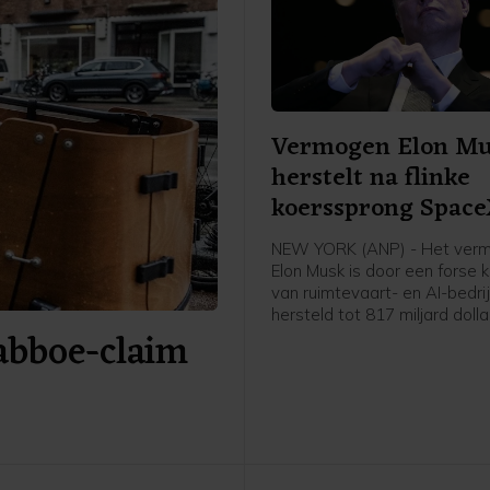
Vermogen Elon M
herstelt na flinke
koerssprong Spac
NEW YORK (ANP) - Het ver
Elon Musk is door een forse 
van ruimtevaart- en AI-bedr
hersteld tot 817 miljard dolla
Babboe-claim
heeft persbureau Bloomberg 
in zijn Billionaires Index. Om
dat ongeveer 707 miljard eur