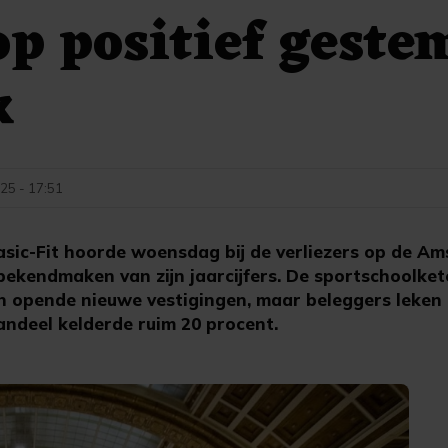
 op positief geste
k
25 - 17:51
ic-Fit hoorde woensdag bij de verliezers op de A
bekendmaken van zijn jaarcijfers. De sportschoolk
en opende nieuwe vestigingen, maar beleggers leken
ndeel kelderde ruim 20 procent.