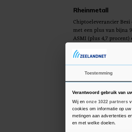
Rheinmetall
Chiptoeleverancier Besi
met een plus van bijna 
ASMI (plus 4,7 procent) 
gezondheidsbedrijf dsm-f
hoorden bij de winnaars
gevoelig is voor de hand
een min van 1,4 procent.
Toestemming
hoorden maritiem diens
biotechnoloog Galapagos
Verantwoord gebruik van u
3,5 procent.
Wij en
onze 1022 partners
v
cookies om informatie op uw 
In Frankfurt vergrootte
metingen aan advertenties en
eerder op de dag en sloo
en met welke doelen.
Duitse defensieconcern,