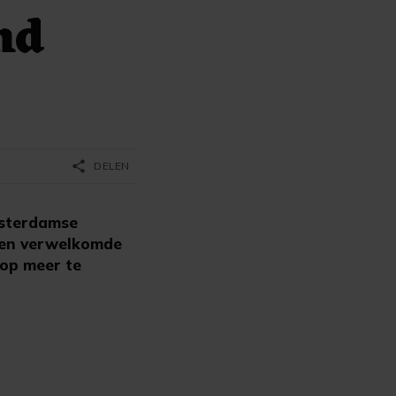
md
share
DELEN
msterdamse
eten verwelkomde
 op meer te