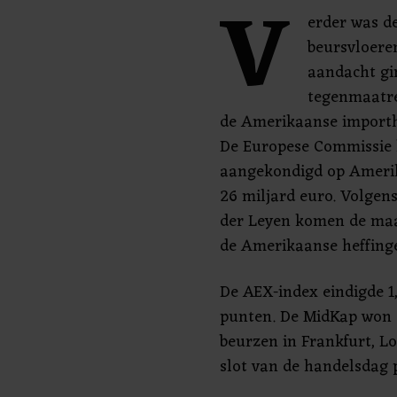
V
erder was d
beursvloeren
aandacht gi
tegenmaatre
de Amerikaanse importh
De Europese Commissie h
aangekondigd op Ameri
26 miljard euro. Volgen
der Leyen komen de ma
de Amerikaanse heffing
De AEX-index eindigde 1
punten. De MidKap won 0
beurzen in Frankfurt, Lo
slot van de handelsdag p