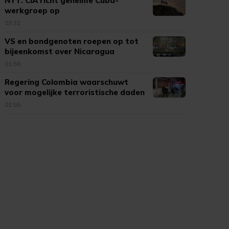
NYT: CIA richt geheime Cuba-
werkgroep op
03:32
VS en bondgenoten roepen op tot
bijeenkomst over Nicaragua
01:56
Regering Colombia waarschuwt
voor mogelijke terroristische daden
01:55