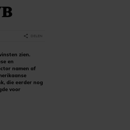
VB
share
DELEN
insten zien.
ese en
sector namen af
Amerikaanse
k, die eerder nog
rgde voor