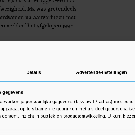
dair Jack Ma teruggekeerd naar
fwezigheid. Ma was grotendeels
 verdwenen na aanvaringen met
en verbleef het afgelopen jaar
n 0,1 procent. De All Ordinaries
Details
Advertentie-instellingen
nt onder aanvoering van de
cquarie Group, Westpac,
nk en Commonwealth Bank of
w gegevens
1,8 procent bij. De Zuid-Koreaanse
erwerken je persoonlijke gegevens (bijv. uw IP-adres) met behul
al Group, KB Financial Group en
apparaat op te slaan en te gebruiken met als doel gepersonalise
onnen tot 8 procent. De Kospi in
 content, inzicht in publiek en productontwikkeling. U kunt kiez
in de plus.