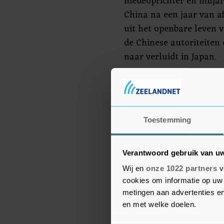
medeoprichter en miljar
China na een jaar van a
uit het openbare leven
de Chinese autoriteiten 
naar verluidt in Japan.
Hyundai
De beurs in Shanghai wo
Toestemming
in Sydney steeg 1 proce
Australische banken. Ma
National Australia Ba
Verantwoord gebruik van u
Australia kregen er tot 
Wij en
onze 1022 partners
v
banken Shinhan Financi
cookies om informatie op uw 
Woori Financial Group w
metingen aan advertenties en
en met welke doelen.
Seoul stond 0,6 procent 