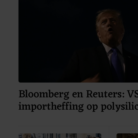
Bloomberg en Reuters: V
importheffing op polysil