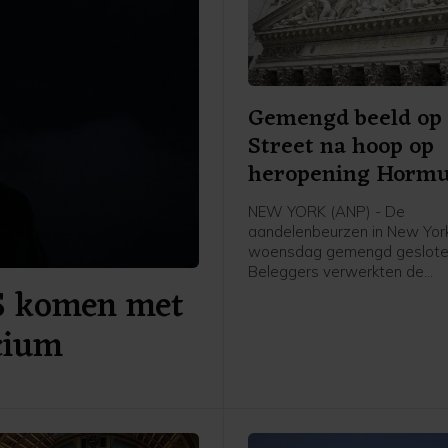
Gemengd beeld op 
Street na hoop op
heropening Horm
NEW YORK (ANP) - De
aandelenbeurzen in New York
woensdag gemengd geslote
Beleggers verwerkten de
S komen met
kwartaalresultaten van ond
SpaceX en Walt Disney. Daa
icium
hun hoop op een heropening
Straat van Hormuz toegeno