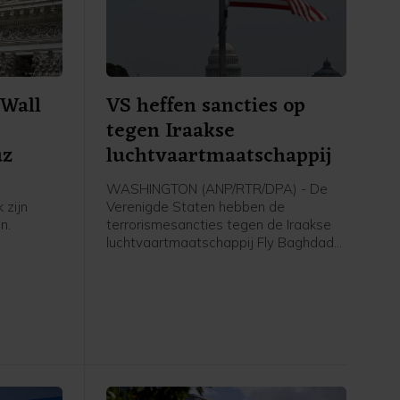
Wall
VS heffen sancties op
tegen Iraakse
uz
luchtvaartmaatschappij
WASHINGTON (ANP/RTR/DPA) - De
 zijn
Verenigde Staten hebben de
n.
terrorismesancties tegen de Iraakse
luchtvaartmaatschappij Fly Baghdad
er meer
opgeheven. Die werden in 2024
rnaast is
opgelegd vanwege banden met de
 van de
Iraanse Revolutionaire Garde. Het
men.
Amerikaanse ministerie van Financiën
meldt woensdag dat Fly Baghdad van
de sanctielijst is gehaald.