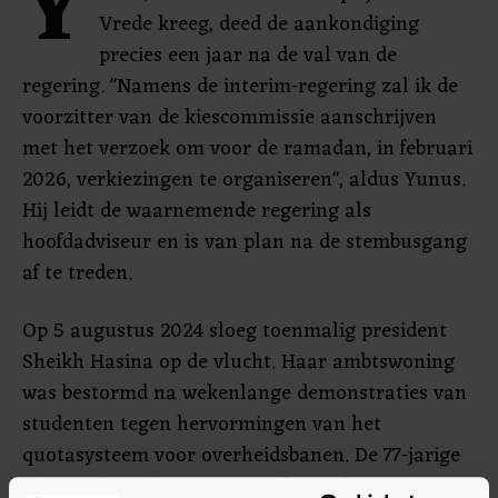
Y
Vrede kreeg, deed de aankondiging
precies een jaar na de val van de
regering. "Namens de interim-regering zal ik de
voorzitter van de kiescommissie aanschrijven
met het verzoek om voor de ramadan, in februari
2026, verkiezingen te organiseren", aldus Yunus.
Hij leidt de waarnemende regering als
hoofdadviseur en is van plan na de stembusgang
af te treden.
Op 5 augustus 2024 sloeg toenmalig president
Sheikh Hasina op de vlucht. Haar ambtswoning
was bestormd na wekenlange demonstraties van
studenten tegen hervormingen van het
quotasysteem voor overheidsbanen. De 77-jarige
Hasina, die vijftien jaar aan de macht was,