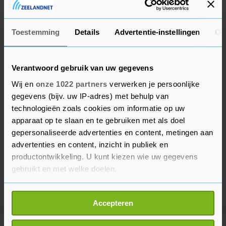
verblijft sindsdien in India.
Toestemming
Details
Advertentie-instellingen
Ov
Verantwoord gebruik van uw gegevens
Wij en
onze 1022 partners
verwerken je persoonlijke
gegevens (bijv. uw IP-adres) met behulp van
technologieën zoals cookies om informatie op uw
apparaat op te slaan en te gebruiken met als doel
gepersonaliseerde advertenties en content, metingen aan
advertenties en content, inzicht in publiek en
productontwikkeling. U kunt kiezen wie uw gegevens
gebruikt en met welke doelen.
Als u het toestaat, willen we ook graag:
Accepteren
Informatie verzamelen over uw geografische
locatie, die tot een paar meter nauwkeurig kan zijn