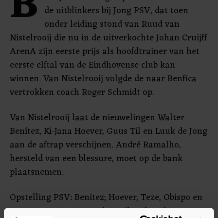
B
de uitblinkers bij Jong PSV, dat toen
onder leiding stond van Ruud van
Nistelrooij die nu in de uitverkochte Johan Cruijff
ArenA zijn eerste prijs als hoofdtrainer van het
eerste elftal van de Eindhovense club kan
winnen. Van Nistelrooij volgde de naar Benfica
vertrokken coach Roger Schmidt op.
Van Nistelrooij laat de nieuwelingen Walter
Benítez, Ki-Jana Hoever, Guus Til en Luuk de Jong
aan de aftrap verschijnen. André Ramalho,
hersteld van een blessure, moet op de bank
plaatsnemen.
Opstelling PSV: Benítez; Hoever, Teze, Obispo en
Max; Veerman, Sangaré en Til; Bakayoko, De Jong