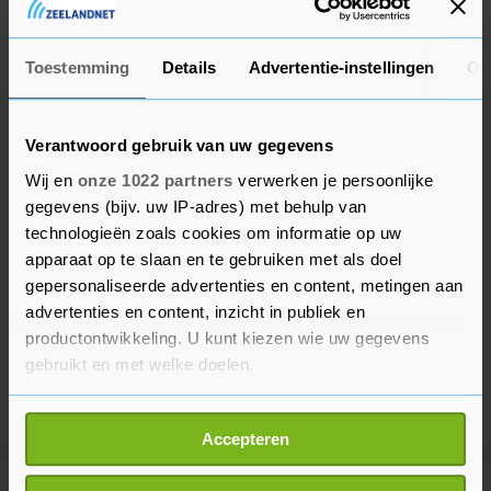
en Gakpo.
Toestemming
Details
Advertentie-instellingen
Ov
Verantwoord gebruik van uw gegevens
Wij en
onze 1022 partners
verwerken je persoonlijke
gegevens (bijv. uw IP-adres) met behulp van
technologieën zoals cookies om informatie op uw
apparaat op te slaan en te gebruiken met als doel
gepersonaliseerde advertenties en content, metingen aan
advertenties en content, inzicht in publiek en
productontwikkeling. U kunt kiezen wie uw gegevens
gebruikt en met welke doelen.
Als u het toestaat, willen we ook graag:
Accepteren
Informatie verzamelen over uw geografische
locatie, die tot een paar meter nauwkeurig kan zijn