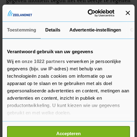
gegeven moment begon het een beetje te regenen
en was ik even bang dat het gevolgen zou
hebben, maar ik kon de race uiteindelijk goed
afmaken."
Toestemming
Details
Advertentie-instellingen
Ov
Verantwoord gebruik van uw gegevens
Wij en
onze 1022 partners
verwerken je persoonlijke
gegevens (bijv. uw IP-adres) met behulp van
technologieën zoals cookies om informatie op uw
apparaat op te slaan en te gebruiken met als doel
gepersonaliseerde advertenties en content, metingen aan
advertenties en content, inzicht in publiek en
productontwikkeling. U kunt kiezen wie uw gegevens
gebruikt en met welke doelen.
Als u het toestaat, willen we ook graag:
Accepteren
Informatie verzamelen over uw geografische