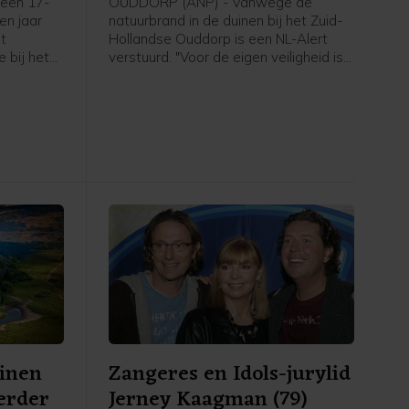
een 17-
OUDDORP (ANP) - Vanwege de
een jaar
natuurbrand in de duinen bij het Zuid-
et
Hollandse Ouddorp is een NL-Alert
 bij het
verstuurd. "Voor de eigen veiligheid is
aan de
het belangrijk om het gebied te
plosie
verlaten en uit de rook te blijven",
6 maart.
meldt de veiligheidsregio.
inen
Zangeres en Idols-jurylid
verder
Jerney Kaagman (79)