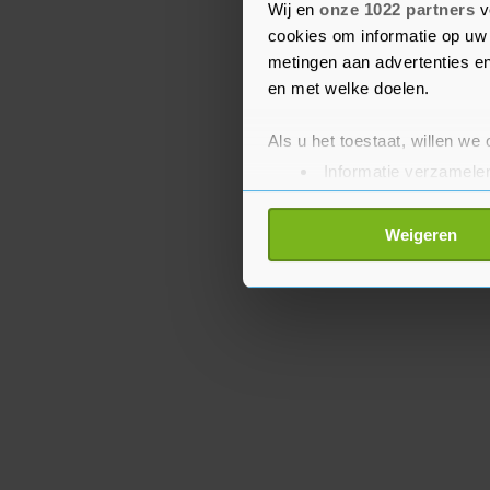
een erts die onder meer 
Wij en
onze 1022 partners
v
van mobiele telefoons.
cookies om informatie op uw 
metingen aan advertenties en
en met welke doelen.
Als u het toestaat, willen we
Informatie verzamelen
Uw apparaat identific
Lees meer over hoe uw perso
Weigeren
toestemming op elk moment wi
Met cookies werkt onze websi
ons cookiebeleid bekijken en 