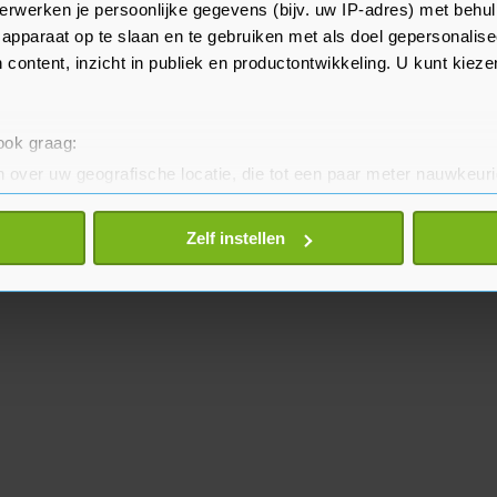
wordt gebruikt bij de productie
erwerken je persoonlijke gegevens (bijv. uw IP-adres) met behul
apparaat op te slaan en te gebruiken met als doel gepersonalise
 content, inzicht in publiek en productontwikkeling. U kunt kiez
 ook graag:
 over uw geografische locatie, die tot een paar meter nauwkeuri
eren door het actief te scannen op specifieke eigenschappen (fing
onlijke gegevens worden verwerkt en stel uw voorkeuren in he
Zelf instellen
jzigen of intrekken in de Cookieverklaring.
te beter en wordt jouw bezoek makkelijker en persoonlijker. O
je gemaakte keuze altijd wijzigen of intrekken.