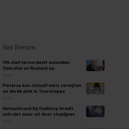
Net binnen
VN-chef veroordeelt aanvallen
Oekraïne en Rusland op
burgerdoelen
19:25
Pieterse kan zichzelf niets verwijten
na derde plek in Touretappe
19:22
Natuurbrand bij Ouddorp breidt
zich niet meer uit door stoplijnen
19:21