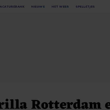
ACATUREBANK
NIEUWS
HET WEER
SPELLETJES
illa Rotterdam 