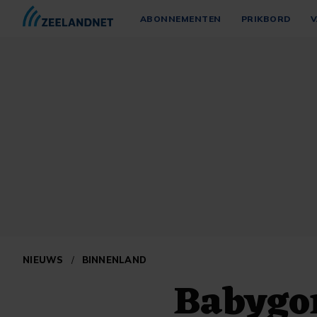
ABONNEMENTEN
PRIKBORD
V
NIEUWS
/
BINNENLAND
Babygor