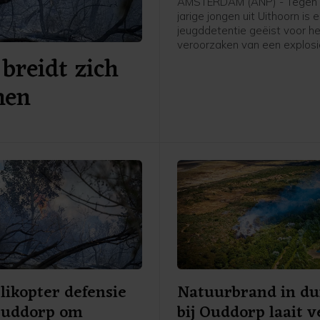
AMSTERDAM (ANP) - Tegen 
jarige jongen uit Uithoorn is 
jeugddetentie geëist voor h
veroorzaken van een explosie
breidt zich
Atrium, een kantoorgebouw 
Zuidas in Amsterdam. De ex
nen
was in de nacht van 15 op 1
likopter defensie
Natuurbrand in du
Ouddorp om
bij Ouddorp laait 