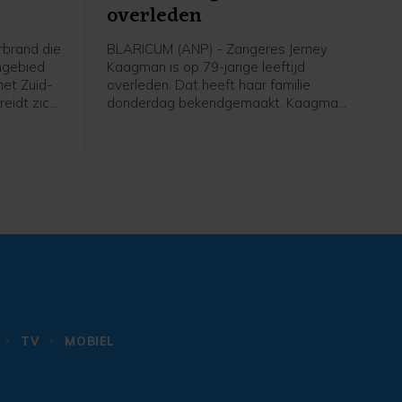
overleden
brand die
BLARICUM (ANP) - Zangeres Jerney
ngebied
Kaagman is op 79-jarige leeftijd
het Zuid-
overleden. Dat heeft haar familie
eidt zich
donderdag bekendgemaakt. Kaagman
eschaald
overleed op 31 juli na een lang
betekent
ziekbed. Van de zangeres was al
al
bekend dat ze jarenlang leed aan de
inatie van
ziekte van Parkinson.
h neemt.
 van
TV
MOBIEL