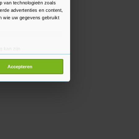
p van technologieën zoals
erde advertenties en content,
en wie uw gegevens gebruikt
g kan zijn
erprinting)
t
detailgedeelte
in. U kunt uw
Accepteren
p onze cookiepagina kun je