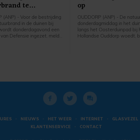
rbrand te
op
jden
ANP) - Voor de bestrijding
OUDDORP (ANP) - De natuur
uurbrand in de duinen bij
donderdagmiddag in het dui
wordt donderdagavond een
langs het Oosterduinpad bij 
r van Defensie ingezet, meldt
Hollandse Ouddorp woedt, br
eidsregio. De bijstand is
uit. Voor het incident is opg
agd omdat de harde wind
van Grip 1 naar Grip 2. Dat 
jden van het vuur vanaf de
onder meer dat een Regiona
eilijkt. Vanaf naar
Operationeel Team de coörd
g 19.30 uur is de helikopter
de brandbestrijding en
e. Mogelijk gaat het om
informatievoorziening op zic
helikopters. De
De brandweer krijgt ook hulp
sregio kon dit nog niet
korpsen uit de regio.
n.
URES
NIEUWS
HET WEER
INTERNET
GLASVEZEL
KLANTENSERVICE
CONTACT