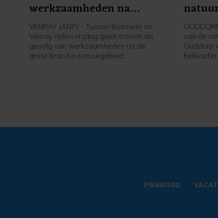
werkzaamheden na
natuu
brand
bestri
VENRAY (ANP) - Tussen Boxmeer en
OUDDORP (
Venray rijden vrijdag geen treinen als
van de nat
gevolg van werkzaamheden na de
Ouddorp 
grote brand in natuurgebied
helikopte
Boschhuizerbergen ten oosten van
de veiligh
Venray. Arriva zet bussen in, meldt de
aangevra
vervoerder.
het bestri
grond bemo
verwachtin
ter plaats
twee blus
veiligheid
bevestige
PRIKBORD
VACAT