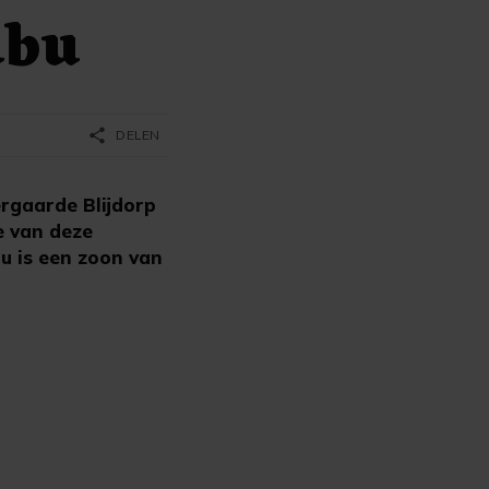
abu
share
DELEN
rgaarde Blijdorp
e van deze
u is een zoon van