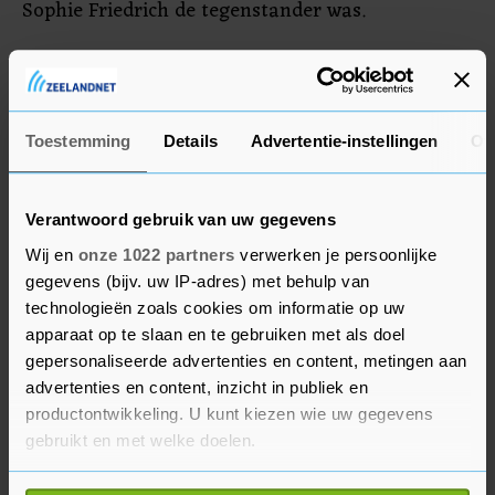
Sophie Friedrich de tegenstander was.
Na Jakarta volgen nog wedstrijden om de Nations
Cup in Caïro en het Canadese Milton, waarbij ook
punten te behalen zijn voor de olympische
Toestemming
Details
Advertentie-instellingen
Ov
kwalificatie.
Verantwoord gebruik van uw gegevens
Wij en
onze 1022 partners
verwerken je persoonlijke
gegevens (bijv. uw IP-adres) met behulp van
technologieën zoals cookies om informatie op uw
apparaat op te slaan en te gebruiken met als doel
gepersonaliseerde advertenties en content, metingen aan
advertenties en content, inzicht in publiek en
productontwikkeling. U kunt kiezen wie uw gegevens
gebruikt en met welke doelen.
Als u het toestaat, willen we ook graag: