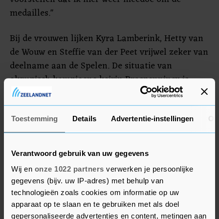
medailles."
Bij de vrouwen lijken Kyra Lamberink, Hetty van
de Wouw en Steffie van der Peet vrijwel zeker van
deelname aan de Spelen. De situatie van
olympisch kampioene keirin Braspennincx is
onduidelijk. Bondscoach Mehdi Kordi zei de
olympische sprintselectie kort na de EK bekend te
zullen maken. Braspennincx was er niet in
Toestemming
Details
Advertentie-instellingen
Ov
Apeldoorn. Ze is niet fit, is het verhaal. Zelf geeft
ze vooralsnog geen toelichting.
Verantwoord gebruik van uw gegevens
Wij en
onze 1022 partners
verwerken je persoonlijke
Nations Cup
gegevens (bijv. uw IP-adres) met behulp van
technologieën zoals cookies om informatie op uw
Bondscoach Nick Stöpler kent bij de duurrenners
apparaat op te slaan en te gebruiken met als doel
(twee per sekse) een ongelukkig begin van het
gepersonaliseerde advertenties en content, metingen aan