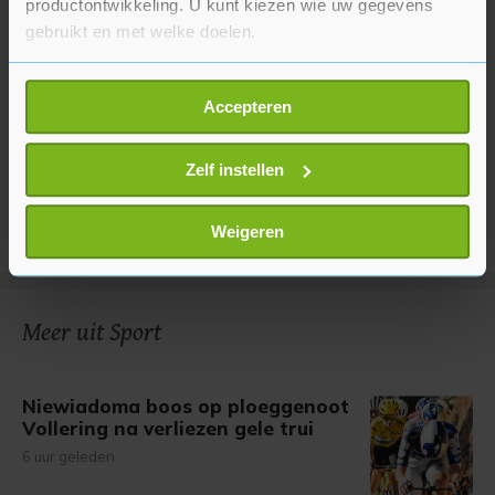
productontwikkeling. U kunt kiezen wie uw gegevens
gebruikt en met welke doelen.
Als u het toestaat, willen we ook graag:
Accepteren
Informatie verzamelen over uw geografische
locatie, die tot een paar meter nauwkeurig kan zijn
Uw apparaat identificeren door het actief te
Zelf instellen
scannen op specifieke eigenschappen (fingerprinting)
Lees meer over hoe uw persoonlijke gegevens worden
Weigeren
verwerkt en stel uw voorkeuren in het
detailgedeelte
in.
U kunt uw toestemming op elk moment wijzigen of
intrekken in de Cookieverklaring.
Meer uit Sport
Met cookies werkt onze website beter en wordt jouw
bezoek makkelijker en persoonlijker. Op
Niewiadoma boos op ploeggenoot
onze cookiepagina kun je ons cookiebeleid bekijken en je
Vollering na verliezen gele trui
gemaakte keuze altijd wijzigen of intrekken.
6 uur geleden