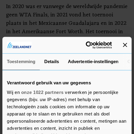
In 2020 was er vanwege de wereldwijde pandemie
geen WTA Finals, in 2021 vond het toernooi
plaats in het Mexicaanse Guadalajara en in 2022
in het Amerikaanse Fort Worth. Het toernooi in
Fort Worth werd minder dan twee maanden van
tevoren bekendgemaakt. "Er is op dit moment
geen vaste plek voor de WTA Finals en dat is
Toestemming
Details
Advertentie-instellingen
Ov
jammer", zegt de Belarussische Azarenka, actief
lid van de spelersraad. "Er wordt nog steeds
gesproken over China, maar er is nog niets
Verantwoord gebruik van uw gegevens
definitiefs."
Wij en
onze 1022 partners
verwerken je persoonlijke
gegevens (bijv. uw IP-adres) met behulp van
technologieën zoals cookies om informatie op uw
apparaat op te slaan en te gebruiken met als doel
gepersonaliseerde advertenties en content, metingen aan
advertenties en content, inzicht in publiek en