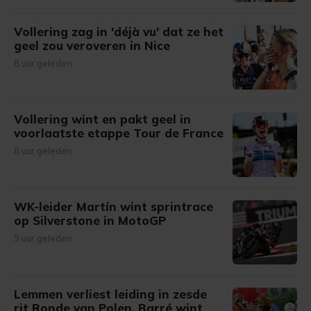
Vollering zag in 'déjà vu' dat ze het
geel zou veroveren in Nice
8 uur geleden
Vollering wint en pakt geel in
voorlaatste etappe Tour de France
8 uur geleden
WK-leider Martín wint sprintrace
op Silverstone in MotoGP
9 uur geleden
Lemmen verliest leiding in zesde
rit Ronde van Polen, Barré wint