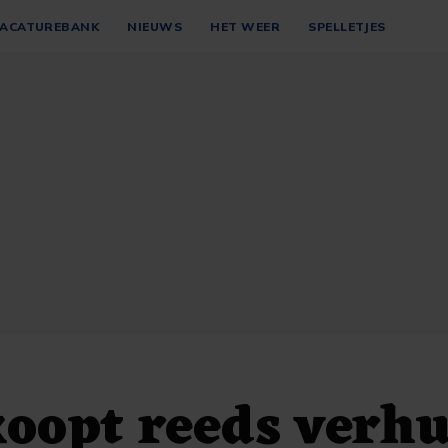
ACATUREBANK
NIEUWS
HET WEER
SPELLETJES
oopt reeds verh