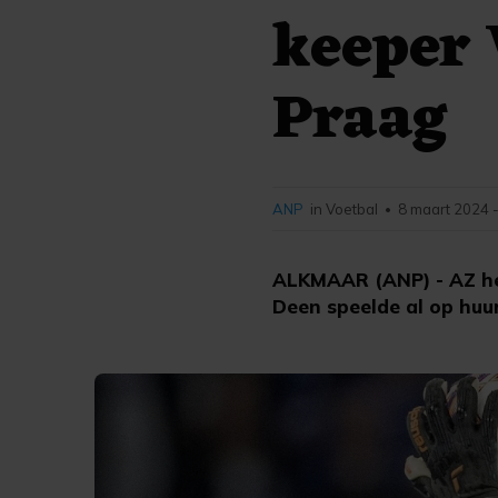
keeper 
Praag
ANP
in Voetbal
8 maart 2024 
•
ALKMAAR (ANP) - AZ hee
Deen speelde al op huur