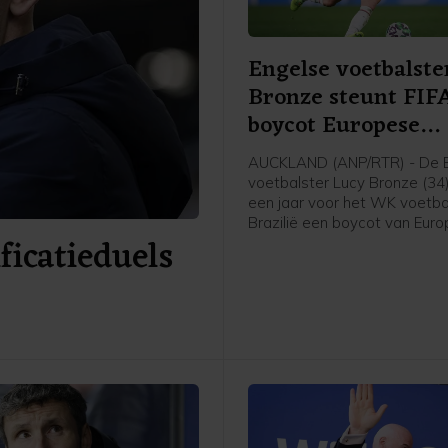
Engelse voetbalste
Bronze steunt FIF
boycot Europese
speelsters
AUCKLAND (ANP/RTR) - De 
voetbalster Lucy Bronze (34
een jaar voor het WK voetbal
Brazilië een boycot van Eur
icatieduels
speelsters van FIFA-competit
Daarmee schaart de speelst
Chelsea zich achter het verz
UEFA tegen FIFA-voorzitter G
Infantino. "Ik denk dat Europ
speelsters zullen vasthoude
overtuigingen. En aan wat he
voor onze sport. Als dat bet
we sommige competities m
boycotten, dan moet dat ge
aldus Bronze in aanloop van