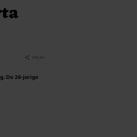
rta
share
DELEN
. De 26-jarige