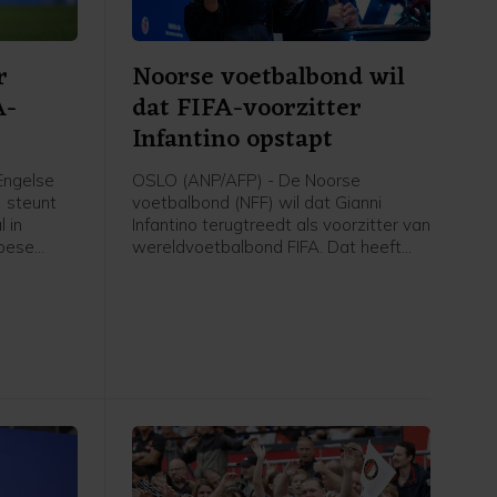
r
Noorse voetbalbond wil
A-
dat FIFA-voorzitter
Infantino opstapt
Engelse
OSLO (ANP/AFP) - De Noorse
) steunt
voetbalbond (NFF) wil dat Gianni
 in
Infantino terugtreedt als voorzitter van
opese
wereldvoetbalbond FIFA. Dat heeft
ies.
voorzitter Lise Klaveness, al jaren een
er van
van de felste critici van de FIFA-baas,
et van de
gezegd na een bijeenkomst van de
ianni
verschillende partijen uit het Noorse
ese
voetbal.
n aan hun
t beste is
ekent dat
oeten
beuren",
 een