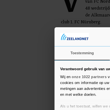
V
van FC Nords
48 wedstrijd
de Alkmaard
club 1. FC Nürnberg.
Sparta Praag, dat donde
met 5-1 verloor van Live
Tsjechië.
Toestemming
Verantwoord gebruik van u
Wij en
onze 1022 partners
v
cookies om informatie op uw 
metingen aan advertenties en
en met welke doelen.
Als u het toestaat, willen we