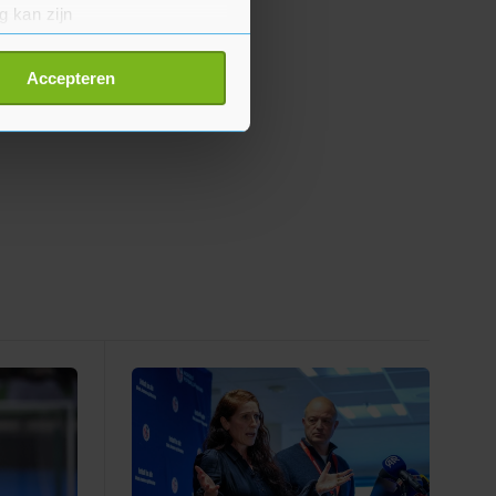
g kan zijn
erprinting)
t
detailgedeelte
in. U kunt uw
Accepteren
p onze cookiepagina kun je