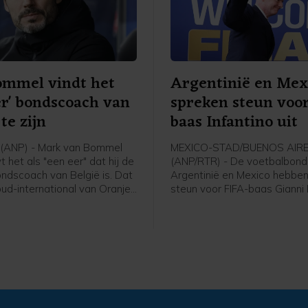
oefenduel met Chelsea in Ni
Zeeland tegen Auckland.
ommel vindt het
Argentinië en Mex
er' bondscoach van
spreken steun voo
te zijn
baas Infantino uit
(ANP) - Mark van Bommel
MEXICO-STAD/BUENOS AIR
het als "een eer" dat hij de
(ANP/RTR) - De voetbalbond
ndscoach van België is. Dat
Argentinië en Mexico hebben
oud-international van Oranje
steun voor FIFA-baas Gianni 
 zijn presentatie bij de
uitgesproken. De voorzitter l
voetbalbond. "Ik ben heel
altijd onder vuur ondanks het
t ik hier zit. Deze uitdaging
van het omstreden
ij", zei de 49-jarige Van
commercialiseringsplan en d
Dit is een baan die iedereen
woensdag gemaakte excuse
 er ook niet over getwijfeld."