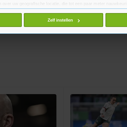
 over uw geografische locatie, die tot een paar meter nauwkeuri
eren door het actief te scannen op specifieke eigenschappen (fing
onlijke gegevens worden verwerkt en stel uw voorkeuren in he
Zelf instellen
jzigen of intrekken in de Cookieverklaring.
te beter en wordt jouw bezoek makkelijker en persoonlijker. O
je gemaakte keuze altijd wijzigen of intrekken.