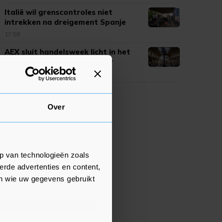
Italië wil grenscontroles niet
intrekken na dreigement Spanje
17:58
AEX sluit handelsweek licht in het
rood, SBM Offshore verliezer
17:52
Over
p van technologieën zoals
erde advertenties en content,
en wie uw gegevens gebruikt