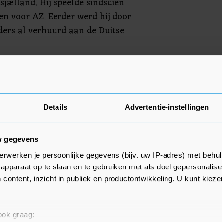
jælland. Hij speelde sindsdien
en voor AZ. Eerder werd hij door
ers al verhuurd aan de Duitse
rdag in de Europa League thuis
rpool, is de koploper van
Details
Advertentie-instellingen
w gegevens
erwerken je persoonlijke gegevens (bijv. uw IP-adres) met behul
apparaat op te slaan en te gebruiken met als doel gepersonalise
 content, inzicht in publiek en productontwikkeling. U kunt kiez
 ook graag: