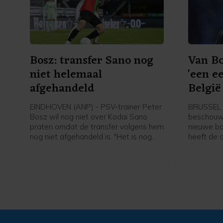
Bosz: transfer Sano nog
Van B
niet helemaal
'een e
afgehandeld
België 
EINDHOVEN (ANP) - PSV-trainer Peter
BRUSSEL 
Bosz wil nog niet over Kodai Sano
beschouwt 
praten omdat de transfer volgens hem
nieuwe bo
nog niet afgehandeld is. "Het is nog
heeft de 
niet helemaal rond. Zolang hij niet mijn
gezegd bij
speler is, praat ik niet over hem", zei
Belgische 
Peter Bosz in aanloop naar de eerste
erg blij da
wedstrijd van PSV zaterdag thuis
past bij m
tegen Fortuna Sittard.
Bommel. "
wil. Ik heb