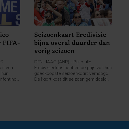
euw-
ico
Seizoenkaart Eredivisie
r FIFA-
bijna overal duurder dan
vorig seizoen
ES
DEN HAAG (ANP) - Bijna alle
en van
Eredivisieclubs hebben de prijs van hun
 hun
goedkoopste seizoenkaart verhoogd.
Infantino
De kaart kost dit seizoen gemiddeld
igt nog
266 euro, iets meer dan vorig jaar. Dat
 intrekken
blijkt uit een analyse van het ANP op
basis van een rondvraag langs alle
e
clubs.
s.