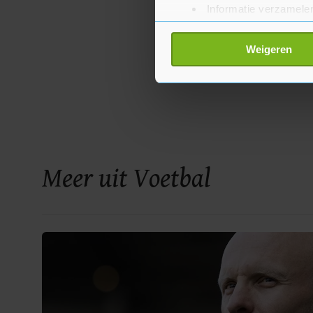
Informatie verzamelen
Uw apparaat identific
Lees meer over hoe uw perso
Weigeren
toestemming op elk moment wi
Met cookies werkt onze websi
ons cookiebeleid bekijken en 
Meer uit Voetbal