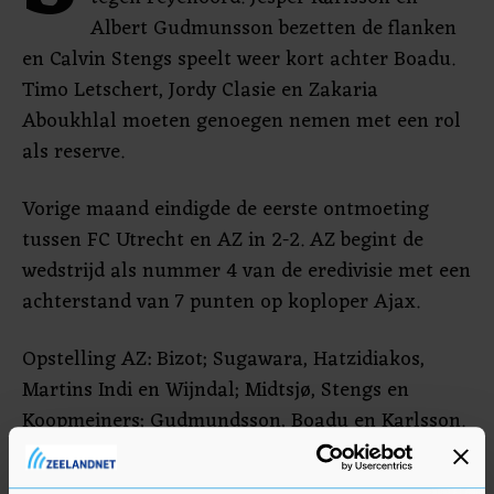
Albert Gudmunsson bezetten de flanken
en Calvin Stengs speelt weer kort achter Boadu.
Timo Letschert, Jordy Clasie en Zakaria
Aboukhlal moeten genoegen nemen met een rol
als reserve.
Vorige maand eindigde de eerste ontmoeting
tussen FC Utrecht en AZ in 2-2. AZ begint de
wedstrijd als nummer 4 van de eredivisie met een
achterstand van 7 punten op koploper Ajax.
Opstelling AZ: Bizot; Sugawara, Hatzidiakos,
Martins Indi en Wijndal; Midtsjø, Stengs en
Koopmeiners; Gudmundsson, Boadu en Karlsson.