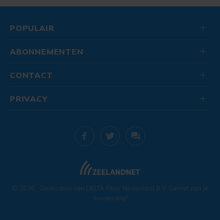
POPULAIR
ABONNEMENTEN
CONTACT
PRIVACY
© 2026
. Onderdeel van
DELTA Fiber Nederland B.V.
Geniet van je
donderdag!