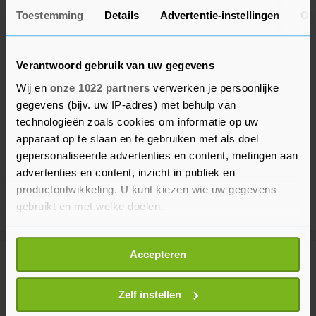
Toestemming
Details
Advertentie-instellingen
Ov
Verantwoord gebruik van uw gegevens
Wij en
onze 1022 partners
verwerken je persoonlijke
gegevens (bijv. uw IP-adres) met behulp van
technologieën zoals cookies om informatie op uw
apparaat op te slaan en te gebruiken met als doel
gepersonaliseerde advertenties en content, metingen aan
advertenties en content, inzicht in publiek en
productontwikkeling. U kunt kiezen wie uw gegevens
gebruikt en met welke doelen.
Als u het toestaat, willen we ook graag:
Accepteren
Informatie verzamelen over uw geografische
Meer uit Voetbal
locatie, die tot een paar meter nauwkeurig kan zijn
Uw apparaat identificeren door het actief te
Zelf instellen
scannen op specifieke eigenschappen (fingerprinting)
PSV neemt Servische linksachter