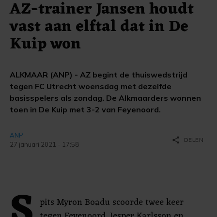
AZ-trainer Jansen houdt
vast aan elftal dat in De
Kuip won
ALKMAAR (ANP) - AZ begint de thuiswedstrijd
tegen FC Utrecht woensdag met dezelfde
basisspelers als zondag. De Alkmaarders wonnen
toen in De Kuip met 3-2 van Feyenoord.
ANP
share
DELEN
27 januari 2021 - 17:58
S
pits Myron Boadu scoorde twee keer
tegen Feyenoord. Jesper Karlsson en