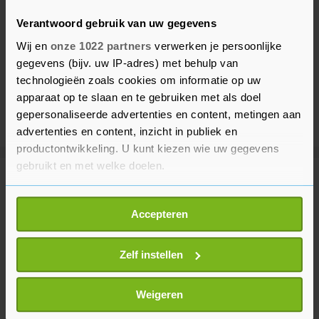
Verantwoord gebruik van uw gegevens
Wij en
onze 1022 partners
verwerken je persoonlijke
gegevens (bijv. uw IP-adres) met behulp van
technologieën zoals cookies om informatie op uw
apparaat op te slaan en te gebruiken met als doel
gepersonaliseerde advertenties en content, metingen aan
advertenties en content, inzicht in publiek en
productontwikkeling. U kunt kiezen wie uw gegevens
gebruikt en met welke doelen.
Meer uit Voetbal
Als u het toestaat, willen we ook graag:
Accepteren
Informatie verzamelen over uw geografische
Argentinië en Mexico spreken
locatie, die tot een paar meter nauwkeurig kan zijn
steun voor FIFA-baas Infantino uit
Uw apparaat identificeren door het actief te
Zelf instellen
36 minuten geleden
scannen op specifieke eigenschappen (fingerprinting)
Lees meer over hoe uw persoonlijke gegevens worden
Weigeren
verwerkt en stel uw voorkeuren in het
detailgedeelte
in.