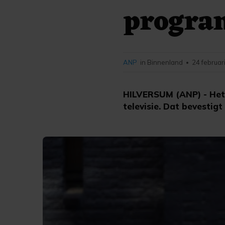
progra
ANP
in Binnenland
24 februar
•
HILVERSUM (ANP) - He
televisie. Dat bevestig