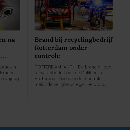
en na
Brand bij recyclingbedrijf
Rotterdam onder
e
controle
braak in
ROTTERDAM (ANP) - De brand bij een
alsmeer
recyclingbedrijf aan de Doklaan in
an vrijdag
Rotterdam-Zuid is onder controle,
meldt de veiligheidsregio. De brand
n gingen
brak vrijdagavond uit en veroorzaakte
rop de
tot ver in de omgeving veel rook- en
g inzette,
stankoverlast. Ook werden de
e politie
Maastunnel en delen van wegen
afgesloten. De tunnel is
zaterdagochtend weer vrijgegeven.