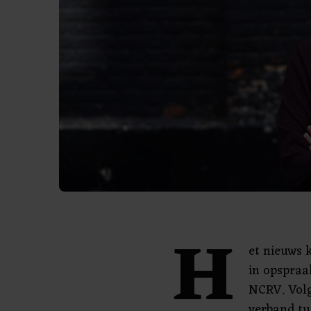
H
et nieuws 
in opspraa
NCRV. Vol
verband tu