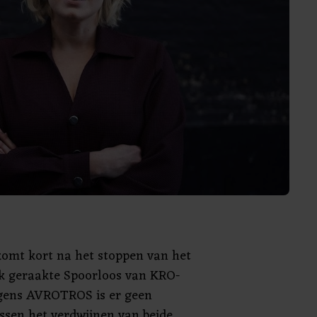
komt kort na het stoppen van het
k geraakte Spoorloos van KRO-
gens AVROTROS is er geen
ssen het verdwijnen van beide