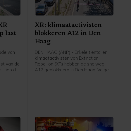
 XR
XR: klimaatactivisten
p last
blokkeren A12 in Den
Haag
ade van
DEN HAAG (ANP) - Enkele tientallen
klimaatactivisten van Extinction
ast van de
Rebellion (XR) hebben de snelweg
t riep de
A12 geblokkeerd in Den Haag. Volgens
te horen
een woordvoerster zijn ze rond het
tion
middaguur de Utrechtsebaan
en de
opgegaan en bevinden ze zich nu bij
 zaten
de tunnelbak. De actie was niet vooraf
en begon
aangekondigd.
alen.