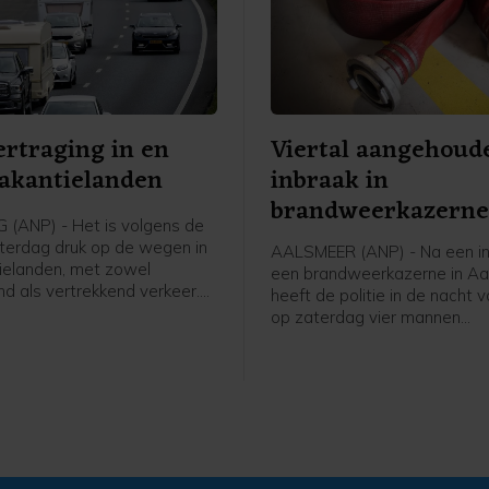
ertraging in en
Viertal aangehoud
akantielanden
inbraak in
brandweerkazern
(ANP) - Het is volgens de
Aalsmeer
erdag druk op de wegen in
AALSMEER (ANP) - Na een in
ielanden, met zowel
een brandweerkazerne in A
nd als vertrekkend verkeer.
heeft de politie in de nacht v
de middag zijn de files op
op zaterdag vier mannen
tsen nog eens toegenomen.
aangehouden. De verdachte
er in een auto vandoor, waa
politie een korte achtervolgin
zegt een woordvoerder van d
Amsterdam.