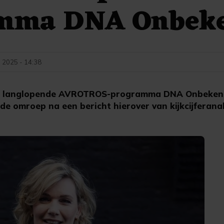
mma DNA Onbek
i 2025 - 14:38
t langlopende AVROTROS-programma DNA Onbekend
t de omroep na een bericht hierover van kijkcijferana