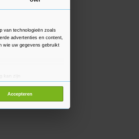
p van technologieën zoals
erde advertenties en content,
en wie uw gegevens gebruikt
g kan zijn
erprinting)
t
detailgedeelte
in. U kunt uw
Accepteren
p onze cookiepagina kun je