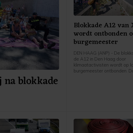
Blokkade A12 van
wordt ontbonden o
burgemeester
DEN HAAG (ANP) - De blokk
de A12 in Den Haag door
klimaatactivisten wordt op l
burgemeester ontbonden. Da
j na blokkade
politie ter plaatse om, was 
op een livestream van Extinc
Rebellion. Kort daarna hoord
betogers die nog op de weg
dat ze waren aangehouden 
de politie ze direct weg te h