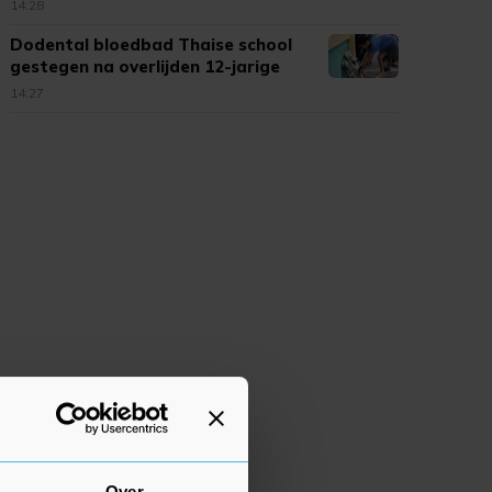
14:28
Dodental bloedbad Thaise school
gestegen na overlijden 12-jarige
14:27
Over