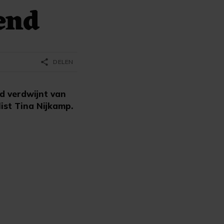
end
share
DELEN
 verdwijnt van
list Tina Nijkamp.