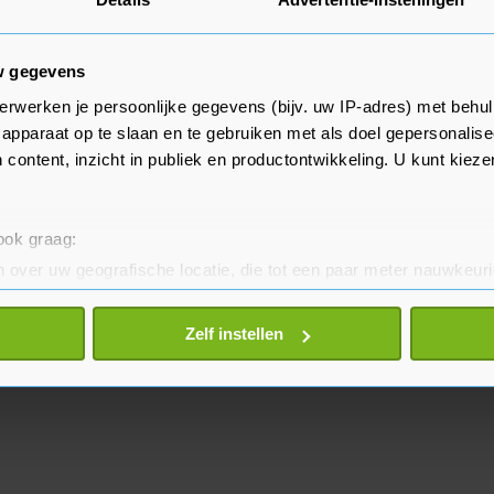
imte bieden aan nieuwe
w gegevens
9 voor het eerst op tv, toen
erwerken je persoonlijke gegevens (bijv. uw IP-adres) met behul
apparaat op te slaan en te gebruiken met als doel gepersonalise
e Tensen was de eerste
 content, inzicht in publiek en productontwikkeling. U kunt kiez
erd het programma gepresenteerd
laatste seizoenen door Marlijn
 ook graag:
 over uw geografische locatie, die tot een paar meter nauwkeuri
eren door het actief te scannen op specifieke eigenschappen (fing
onlijke gegevens worden verwerkt en stel uw voorkeuren in he
Zelf instellen
jzigen of intrekken in de Cookieverklaring.
te beter en wordt jouw bezoek makkelijker en persoonlijker. O
je gemaakte keuze altijd wijzigen of intrekken.