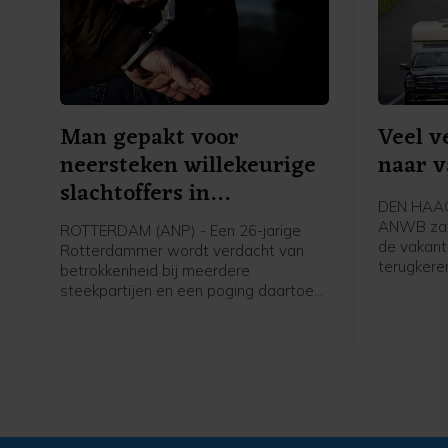
Man gepakt voor
Veel v
neersteken willekeurige
naar v
slachtoffers in
DEN HAAG 
Rotterdam
ANWB zat
ROTTERDAM (ANP) - Een 26-jarige
de vakant
Rotterdammer wordt verdacht van
terugkere
betrokkenheid bij meerdere
Begin van 
steekpartijen en een poging daartoe
veel plaa
zaterdagochtend in de Maasstad.
Volgens de politie raakten twee
willekeurig gekozen personen gewond.
Een van hen is naar het ziekenhuis
gebracht, de ander is ter plaatse
behandeld aan zijn verwondingen. De
verdachte zit vast.