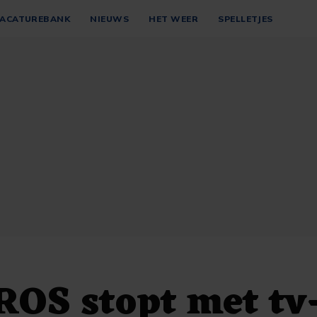
ACATUREBANK
NIEUWS
HET WEER
SPELLETJES
OS stopt met tv