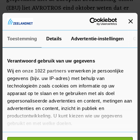
(EBU) liet AVROTROS eind oktober weten dat er
"voldoende garanties" zijn dat er structurele
veranderingen worden doorgevoerd bij het
muziekfestival en dat Nederland dus meedoet
Toestemming
Details
Advertentie-instellingen
Ov
aan de komende editie.
Verantwoord gebruik van uw gegevens
Wij en
onze 1022 partners
verwerken je persoonlijke
gegevens (bijv. uw IP-adres) met behulp van
technologieën zoals cookies om informatie op uw
apparaat op te slaan en te gebruiken met als doel
gepersonaliseerde advertenties en content, metingen aan
advertenties en content, inzicht in publiek en
productontwikkeling. U kunt kiezen wie uw gegevens
gebruikt en met welke doelen.
Als u het toestaat, willen we ook graag: