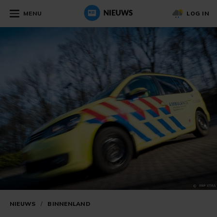
MENU
LOG IN
NIEUWS
/
BINNENLAND