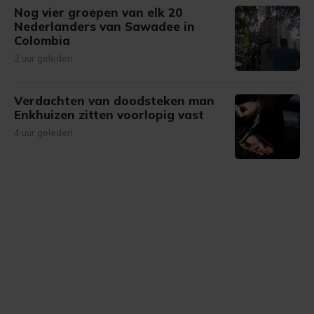
onze cookiepagina kun je ons cookiebeleid bekijken en je
Nog vier groepen van elk 20
gemaakte keuze altijd wijzigen of intrekken.
Nederlanders van Sawadee in
Colombia
2 uur geleden
Verdachten van doodsteken man
Enkhuizen zitten voorlopig vast
4 uur geleden