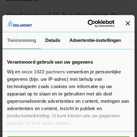
GameStop zat ook bij de sterkste stijgers. De
gamewinkelketen werd 7,5 procent hoger gezet
hoewel de retailer afgelopen kwartaal dieper in
de rode cijfers dook. Ook de verkopen namen af.
Toestemming
Details
Advertentie-instellingen
Ov
Het bedrijf kondigde echter een samenwerking
aan met cryptobeurs FTX.
Verantwoord gebruik van uw gegevens
Wij en
onze 1022 partners
verwerken je persoonlijke
American Eagle Outfitters kelderde bijna 9
gegevens (bijv. uw IP-adres) met behulp van
procent na tegenvallende resultaten. Het
technologieën zoals cookies om informatie op uw
Amerikaanse kledingbedrijf verwacht ook hogere
apparaat op te slaan en te gebruiken met als doel
kortingen te moeten bieden en langere
gepersonaliseerde advertenties en content, metingen aan
uitverkopen te houden gezien de verslechterde
advertenties en content, inzicht in publiek en
marktomstandigheden in de retailsector.
productontwikkeling. U kunt kiezen wie uw gegevens
gebruikt en met welke doelen.
De euro was 0,9998 dollar waard, tegen 0,9942