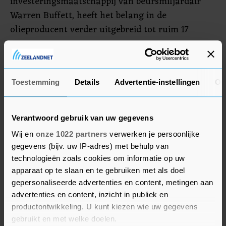
investeringsmaatschappij van beursmiljardair
Warren Buffett, heeft het belang in de
olieproducent verder uitgebreid tot ruim 17
procent.
ExxonMobil
Toestemming
Details
Advertentie-instellingen
Ov
ExxonMobil werd 3,5 procent lager gezet. Het
olieconcern liet vrijdag weten dat de winst in het
Verantwoord gebruik van uw gegevens
afgelopen kwartaal mogelijk is opgelopen tot 18
Wij en
onze 1022 partners
verwerken je persoonlijke
miljard dollar als gevolg van de hogere
gegevens (bijv. uw IP-adres) met behulp van
energieprijzen. Schoenenverkoper Crocs steeg 4,7
technologieën zoals cookies om informatie op uw
procent dankzij een koopadvies van analisten
apparaat op te slaan en te gebruiken met als doel
van Loop Capital. Computermaker HP kampte
gepersonaliseerde advertenties en content, metingen aan
met een adviesverlaging door Evercore en werd
advertenties en content, inzicht in publiek en
4,1 procent lager gezet.
productontwikkeling. U kunt kiezen wie uw gegevens
gebruikt en met welke doelen.