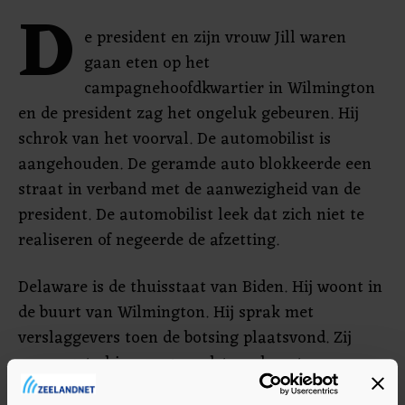
D
e president en zijn vrouw Jill waren
gaan eten op het
campagnehoofdkwartier in Wilmington
en de president zag het ongeluk gebeuren. Hij
schrok van het voorval. De automobilist is
aangehouden. De geramde auto blokkeerde een
straat in verband met de aanwezigheid van de
president. De automobilist leek dat zich niet te
realiseren of negeerde de afzetting.
Delaware is de thuisstaat van Biden. Hij woont in
de buurt van Wilmington. Hij sprak met
verslaggevers toen de botsing plaatsvond. Zij
vrouw zat al in een gereedstaande auto.