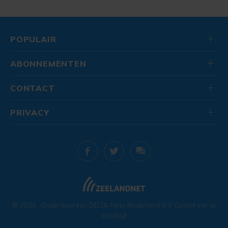
POPULAIR
ABONNEMENTEN
CONTACT
PRIVACY
© 2026
. Onderdeel van
DELTA Fiber Nederland B.V.
Geniet van je
zondag!