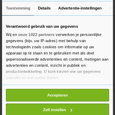
Toestemming
Details
Advertentie-instellingen
Ov
Verantwoord gebruik van uw gegevens
Wij en
onze 1022 partners
verwerken je persoonlijke
gegevens (bijv. uw IP-adres) met behulp van
technologieën zoals cookies om informatie op uw
apparaat op te slaan en te gebruiken met als doel
gepersonaliseerde advertenties en content, metingen aan
advertenties en content, inzicht in publiek en
productontwikkeling. U kunt kiezen wie uw gegevens
gebruikt en met welke doelen.
Als u het toestaat, willen we ook graag:
Accepteren
Informatie verzamelen over uw geografische
Meer uit Buitenland
locatie, die tot een paar meter nauwkeurig kan zijn
Uw apparaat identificeren door het actief te
Zelf instellen