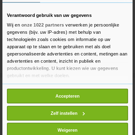
Verantwoord gebruik van uw gegevens
Wij en
onze 1022 partners
verwerken je persoonlijke
gegevens (bijv. uw IP-adres) met behulp van
technologieën zoals cookies om informatie op uw
apparaat op te slaan en te gebruiken met als doel
gepersonaliseerde advertenties en content, metingen aan
advertenties en content, inzicht in publiek en
productontwikkeling. U kunt kiezen wie uw gegevens
gebruikt en met welke doelen.
Meer uit Financieel
Als u het toestaat, willen we ook graag:
Accepteren
Informatie verzamelen over uw geografische
locatie, die tot een paar meter nauwkeurig kan zijn
Wall Street stijgt na tegenvallend
Uw apparaat identificeren door het actief te
Zelf instellen
banenrapport VS
scannen op specifieke eigenschappen (fingerprinting)
42 minuten geleden
Lees meer over hoe uw persoonlijke gegevens worden
Weigeren