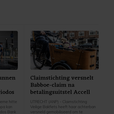
kunnen
Claimstichting versnelt
Babboe-claim na
riodos
betalingsuitstel Accell
eme hitte
UTRECHT (ANP) - Claimstichting
opa kan
Veilige Bakfiets heeft haar achterban
odos Bank
versneld gemobiliseerd om te