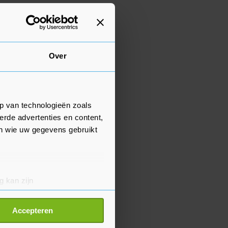
Over
p van technologieën zoals
erde advertenties en content,
en wie uw gegevens gebruikt
g kan zijn
erprinting)
t
detailgedeelte
in. U kunt uw
Accepteren