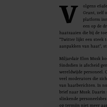
V
olgens eSaf
Grant, zelf 
platform in
een op de dr
haatzaaien die bij de t
"Twitter lijkt een steek 
aanpakken van haat", ste
Miljardair Elon Musk ko
Sindsdien is afscheid g
wereldwijde personeel. 
veel moderators die zic
van haatberichten. In 
brief naar Musk. Daarin 
slinkende personeelsbes
op termijn niet meer aa