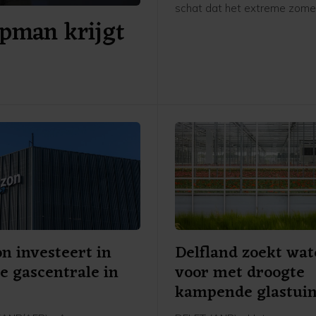
schat dat het extreme zome
pman krijgt
zelfs voor kan zorgen dat de
voorspelde economische gro
dit jaar volledig teniet word
 investeert in
Delfland zoekt wat
 gascentrale in
voor met droogte
kampende glastui