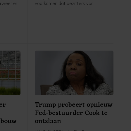
rweer er
voorkomen dat bezitters van
 eerder
ondeugdelijke Babboe-fietsen geen
ei voor
compensatie meer kunnen krijgen bij
t gedaan.
een mogelijk faillissement van
Babboe-moederbedrijf Accell. De
fietsenfabrikant, tevens eigenaar van
de merken Batavus en Sparta, kreeg
woensdag uitstel van betaling van de
rechter. Zo'n surseance is vaak een
voorbode voor een bankroet.
er
Trump probeert opnieuw
Fed-bestuurder Cook te
nbouw
ontslaan