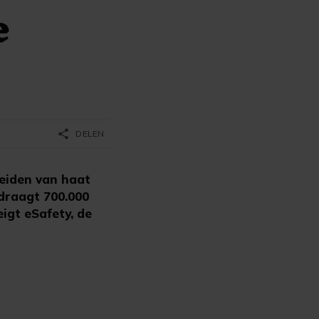
e
share
DELEN
reiden van haat
edraagt 700.000
igt eSafety, de