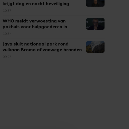
krijgt dag en nacht beveiliging
10:37
WHO meldt verwoesting van
pakhuis voor hulpgoederen in
Dnipro
10:34
Java sluit nationaal park rond
vulkaan Bromo af vanwege branden
09:27