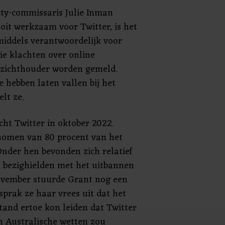
ety-commissaris Julie Inman
ooit werkzaam voor Twitter, is het
middels verantwoordelijk voor
ie klachten over online
oezichthouder worden gemeld.
te hebben laten vallen bij het
lt ze.
cht Twitter in oktober 2022.
enomen van 80 procent van het
Onder hen bevonden zich relatief
h bezighielden met het uitbannen
november stuurde Grant nog een
sprak ze haar vrees uit dat het
tand ertoe kon leiden dat Twitter
n Australische wetten zou