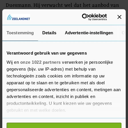
Duesmann. Hij verwacht wel dat het aanbod van
chips in de loop van het jaar zal verbeteren.
Connectiviteit
Toestemming
Details
Advertentie-instellingen
Ov
Met het oog op de verkoopcijfers in China
erkende Duesmann dat de modellen van de
Verantwoord gebruik van uw gegevens
Duitse autogroep tekortschieten op het gebied
Wij en
onze 1022 partners
verwerken je persoonlijke
van connectiviteit om aan de hoge eisen van de
gegevens (bijv. uw IP-adres) met behulp van
Chinese klanten te voldoen. Chinese
technologieën zoals cookies om informatie op uw
consumenten willen ook in de auto kunnen
apparaat op te slaan en te gebruiken met als doel
chatten of betalen waarvoor een goede
gepersonaliseerde advertenties en content, metingen aan
advertenties en content, inzicht in publiek en
verbinding met het internet noodzakelijk is.
productontwikkeling. U kunt kiezen wie uw gegevens
gebruikt en met welke doelen.
Om de connectiviteit van de auto's te verbeteren
zou er volgens Duesmann een groot gezamenlijk
Als u het toestaat, willen we ook graag: