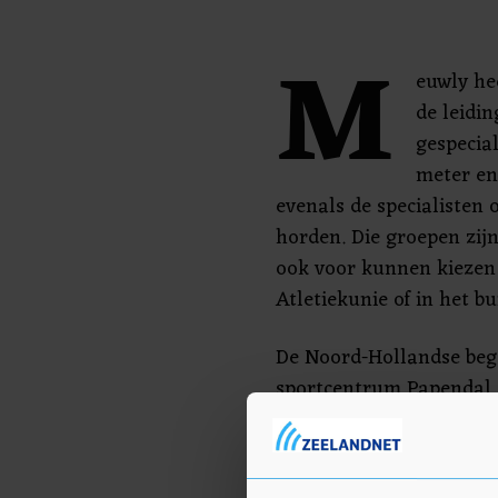
M
euwly he
de leidin
gespecial
meter en
evenals de specialisten
horden. Die groepen zij
ook voor kunnen kiezen
Atletiekunie of in het b
De Noord-Hollandse beg
sportcentrum Papendal 
nieuwe seizoen, blijkt ui
media. Ook onder ander
kampioene Femke Bol, Li