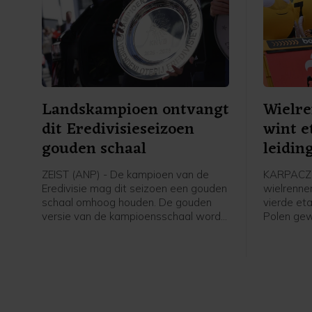
Landskampioen ontvangt
Wielr
dit Eredivisieseizoen
wint e
gouden schaal
leidin
Polen
ZEIST (ANP) - De kampioen van de
KARPACZ 
Eredivisie mag dit seizoen een gouden
wielrenne
schaal omhoog houden. De gouden
vierde et
versie van de kampioensschaal wordt
Polen ge
ter ere van het 70-jarig bestaan van
leiding i
het betaald voetbal uitgereikt door
overgenom
Eredivisie CV en de KNVB, zo meldt de
profzege 
voetbalbond.
Visma - Le
Italiaan C
Axel Laura