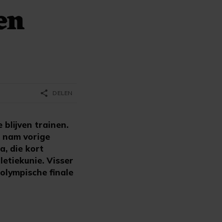
en
share
DELEN
blijven trainen.
r nam vorige
, die kort
etiekunie. Visser
 olympische finale