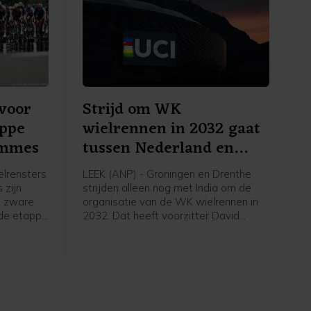
voor
Strijd om WK
appe
wielrennen in 2032 gaat
emmes
tussen Nederland en
India
lrensters
LEEK (ANP) - Groningen en Drenthe
 zijn
strijden alleen nog met India om de
n zware
organisatie van de WK wielrennen in
sde etappe
2032. Dat heeft voorzitter David
Lappartient van de internationale
53
wielerbond UCI bekendgemaakt
ne.
tijdens een interview. Eigenaar Thijs
Rondhuis van wielerorganisatie
Courage Event, een van de
organisaties achter het Nederlandse