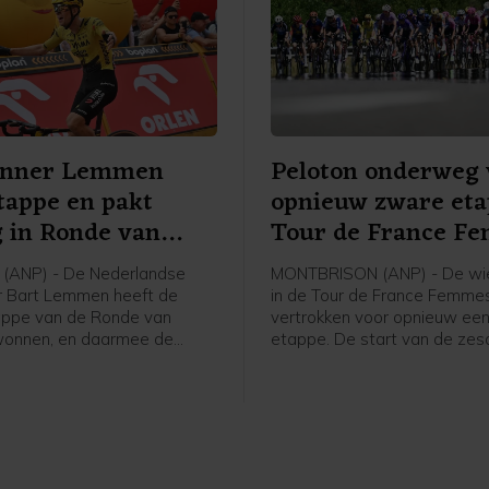
enner Lemmen
Peloton onderweg 
tappe en pakt
opnieuw zware et
g in Ronde van
Tour de France F
(ANP) - De Nederlandse
MONTBRISON (ANP) - De wie
r Bart Lemmen heeft de
in de Tour de France Femmes
appe van de Ronde van
vertrokken voor opnieuw ee
wonnen, en daarmee de
etappe. De start van de ze
n het algemeen klassement
was in het bij Lyon gelegen
en. Het is de eerste
Montbrison, de finish is na 1
voor de 30-jarige renner van
kilometer in Tournon-sur-Rhô
ase a Bike. Hij klopte de
hristian Scaroni in Karpacz.
nce uit Frankrijk werd derde