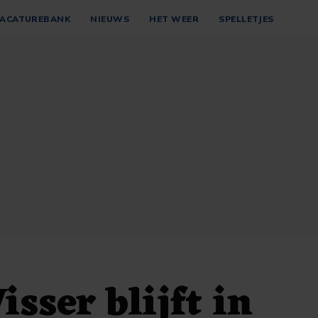
ACATUREBANK
NIEUWS
HET WEER
SPELLETJES
isser blijft in