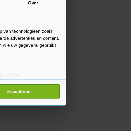
Over
p van technologieën zoals
erde advertenties en content,
en wie uw gegevens gebruikt
g kan zijn
erprinting)
t
detailgedeelte
in. U kunt uw
Accepteren
p onze cookiepagina kun je