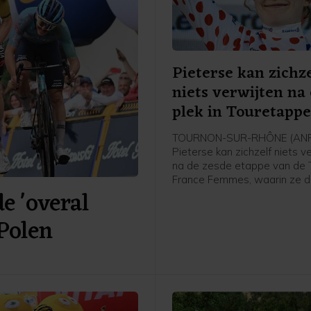
Pieterse kan zichze
niets verwijten na
plek in Touretapp
TOURNON-SUR-RHÔNE (ANP)
Pieterse kan zichzelf niets v
na de zesde etappe van de 
France Femmes, waarin ze 
 'overal
werd achter winnares Kimbe
Court en Cédrine Kerbaol. Da
 Polen
Nederlandse bolletjestruidra
afloop van de etappe tegen