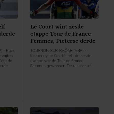
lf
Le Court wint zesde
 derde
etappe Tour de France
e
Femmes, Pieterse derde
 - Puck
TOURNON-SUR-RHÔNE (ANP) -
erwijten
Kimberley Le Court heeft de zesde
Tour de
etappe van de Tour de France
derde
Femmes gewonnen. De renster uit
rley Le
Mauritius van AG Insurance-Soudal
t zei de
was de beste in de heuvelachtige
agster na
etappe over 153,4 kilometer van
 de NOS.
Montbrison naar Tournon-sur-Rhône.
Cédrine Kerbaol uit Frankrijk werd
tweede, voor de Nederlandse
bolletjestruidraagster Puck Pieterse.