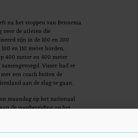
eft na het stoppen van Bennema
g over de atleten die
iseerd zijn in de 100 en 200
 100 en 110 meter horden,
 op 400 meter en 400 meter
n samengevoegd. Visser had er
 met een coach buiten de
uitenland aan de slag te gaan.
on maandag op het nationaal
aan de voorbereiding op het
t een bericht op haar sociale
en drievoudig Europees
eke Klaver, Liemarvin Bonevacia