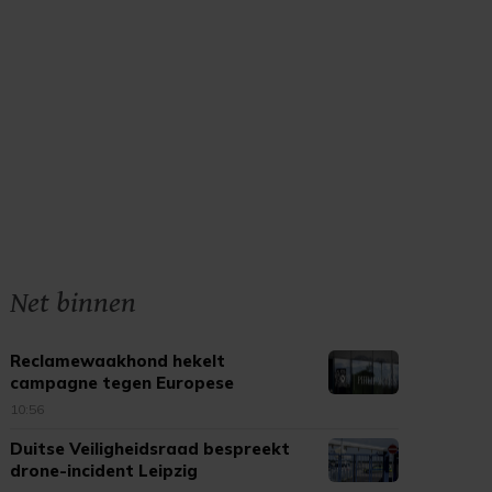
Net binnen
Reclamewaakhond hekelt
campagne tegen Europese
tabaksregels
10:56
Duitse Veiligheidsraad bespreekt
drone-incident Leipzig