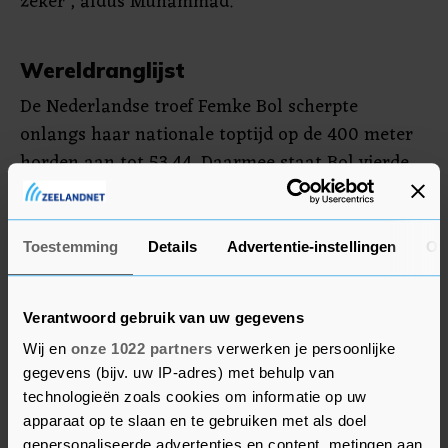
zeker", aldus Muhammad.
Wereldranglijst
De Nederlandse troef Femke Bol scherpte
onlangs haar nationale toptijd op de 400 meter
horden aan tot 53,44. Daarmee staat Bol vierde
op de wereldranglijst van dit jaar, achter drie
Amerikaanse vrouwen.
Toestemming
Details
Advertentie-instellingen
Ov
Het was zondag bij de Amerikaanse trials in
Eugene (Oregon) zo warm, dat het programma
Verantwoord gebruik van uw gegevens
een tijd werd stilgelegd. De temperatuur liep op
tot boven de 40 graden Celsius. De finales werden
Wij en
onze 1022 partners
verwerken je persoonlijke
gegevens (bijv. uw IP-adres) met behulp van
naar de avond verplaatst.
technologieën zoals cookies om informatie op uw
apparaat op te slaan en te gebruiken met als doel
gepersonaliseerde advertenties en content, metingen aan