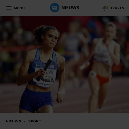
MENU
LOG IN
NIEUWS
/
SPORT