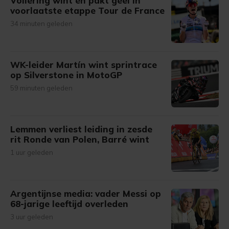
Vollering wint en pakt geel in
voorlaatste etappe Tour de France
34 minuten geleden
WK-leider Martín wint sprintrace
op Silverstone in MotoGP
59 minuten geleden
Lemmen verliest leiding in zesde
rit Ronde van Polen, Barré wint
1 uur geleden
Argentijnse media: vader Messi op
68-jarige leeftijd overleden
3 uur geleden