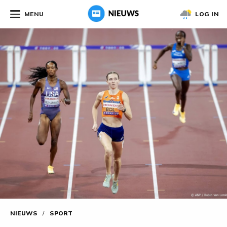
MENU
LOG IN
NIEUWS
/
SPORT